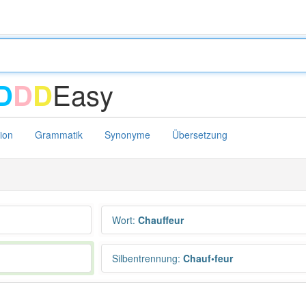
Easy
D
D
D
tion
Grammatik
Synonyme
Übersetzung
Wort
:
Chauffeur
Silbentrennung
:
Chauf•feur