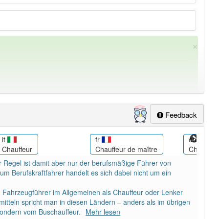
×
Feedback
it
fr
en
Chauffeur
Chauffeur de maître
Chauffeur
ung
-chauffeur
aber mit einem anderen Artikel
der
: 0
er Regel ist damit aber nur der berufsmäßige Führer von
 Berufskraftfahrer handelt es sich dabei nicht um ein
n Fahrzeugführer im Allgemeinen als Chauffeur oder Lenker
mitteln spricht man in diesen Ländern – anders als im übrigen
sondern vom Buschauffeur.
Mehr lesen