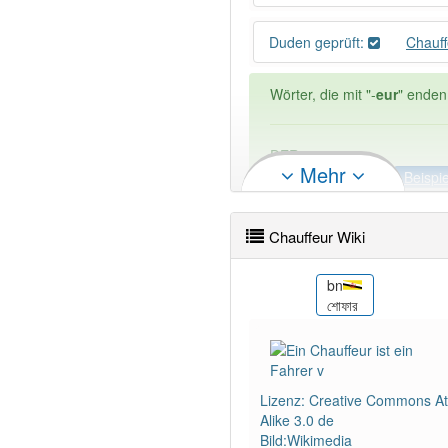
Duden geprüft:
Chauf
Wörter, die mit "-
eur
" enden
DER:
263
Mehr
DIE:
5
Ausnahmen
Beispi
DAS:
8
Ausnahmen
Beispi
Chauffeur Wiki
PowerIndex:
17
ca
bn
r
Xofer
শোফার
Wörter mit Endung
-chauffe
80% unserer Spielapp-Nutzer
Lizenz: Creative Commons Att
Alike 3.0 de
Bild:Wikimedia