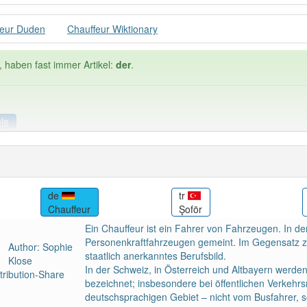
feur Duden
Chauffeur Wiktionary
, haben fast immer Artikel:
der
.
ele
ele
Häufigkeit: 4 von 10
de
tr
Chauffeur
Şoför
ur
: 2
Wörter mit End
Ein Chauffeur ist ein Fahrer von Fahrzeugen. In d
Personenkraftfahrzeugen gemeint. Im Gegensatz zum
Author: Sophie
 haben den Artikel korrekt erraten.
staatlich anerkanntes Berufsbild.
Klose
In der Schweiz, in Österreich und Altbayern werde
ribution-Share
bezeichnet; insbesondere bei öffentlichen Verkehrs
deutschsprachigen Gebiet – nicht vom Busfahrer, 