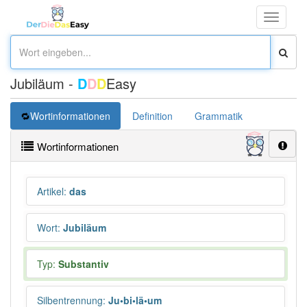
Toggle
navigati
Jubiläum -
D
D
D
Easy
Wortinformationen
Definition
Grammatik
Synonym
Wortinformationen
Artikel
:
das
Wort
:
Jubiläum
Typ:
Substantiv
Silbentrennung
:
Ju•bi•lä•um