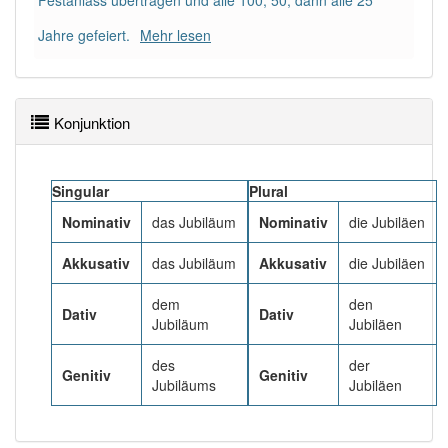
Festanlass übertragen und alle 100, 50, dann alle 25
Jahre gefeiert.
Mehr lesen
Häufigkeit: 6 von 10
Wörter mit Endung
-jubiläum
: 10
Konjunktion
Wörter mit Endung
-jubiläum
aber mit einem
anderen Artikel
das
: 0
Singular
Plural
93% unserer Spielapp-Nutzer haben den Artikel
Nominativ
das Jubiläum
Nominativ
die Jubiläen
korrekt erraten.
Akkusativ
das Jubiläum
Akkusativ
die Jubiläen
dem
den
Dativ
Dativ
Jubiläum
Jubiläen
des
der
Genitiv
Genitiv
Jubiläums
Jubiläen