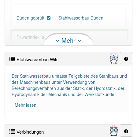
Duden geprüft:
Stahlwasserbau Duden
PowerIndex:
2
Mehr
Häufigkeit: 2 von 10
Stahlwasserbau Wiki
Wörter mit Endung
-stahlwasserbau
: 1
Der Stahlwasserbau umfasst Teilgebiete des Stahlbaus und
des Maschinenbaus unter Verwendung von
Wörter mit Endung
-stahlwasserbau
aber mit einem
Berechnungsverfahren aus der Statik, der Hydrostatik, der
anderen Artikel
der
: 0
Hydrodynamik der Mechanik und der Werkstoffkunde.
Mehr lesen
80% unserer Spielapp-Nutzer haben den Artikel
korrekt erraten.
Verbindungen