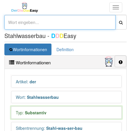
Toggle
navigati
Stahlwasserbau -
D
D
D
Easy
Wortinformationen
Definition
Wortinformationen
Artikel
:
der
Wort
:
Stahlwasserbau
Typ:
Substantiv
Silbentrennung
:
Stahl•was•ser•bau