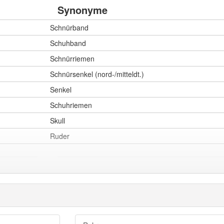
Synonyme
Schnürband
Schuhband
Schnürriemen
Schnürsenkel (nord-/mitteldt.)
Senkel
Schuhriemen
Skull
Ruder
gutes Stück
Kindermacher
Stößel