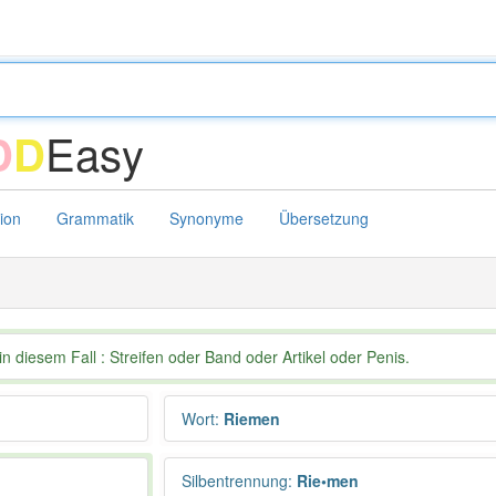
Easy
D
D
tion
Grammatik
Synonyme
Übersetzung
n diesem Fall : Streifen oder Band oder Artikel oder Penis.
Wort
:
Riemen
Silbentrennung
:
Rie•men