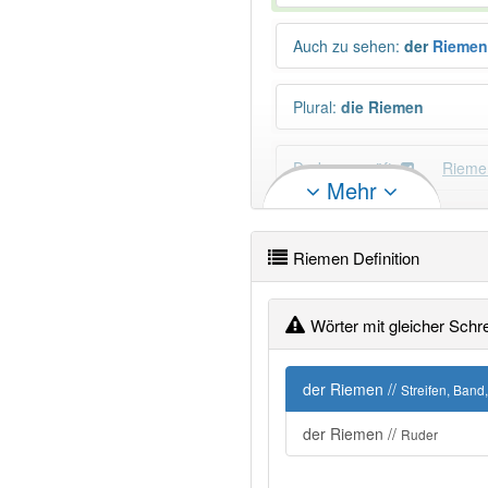
Auch zu sehen
:
der
Riemen
Plural
:
die Riemen
Duden geprüft:
Rieme
Mehr
Schimpfwort
:
Ja
Riemen Definition
PowerIndex:
497
Wörter mit gleicher Schr
Wörter mit Endung
-riemen
der Riemen //
Streifen, Band,
82% unserer Spielapp-Nutzer
der Riemen //
Ruder