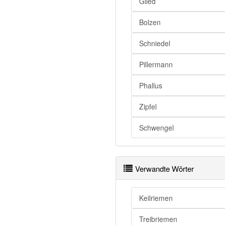
Riemen
Glied
Riemen
Bolzen
Riemen
Schniedel
Riemen
Riemen
Pillermann
Riemen
Phallus
Riemen
Zipfel
Riemen
Riemen
Schwengel
Riemen
Riemen
Verwandte Wörter
Riemen
Riemen
Keilriemen
Riemen
Riemen
Treibriemen