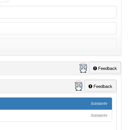
Feedback
Feedback
ung
-riemen
aber mit einem anderen Artikel
der
: 0
Substantiv
Substantiv