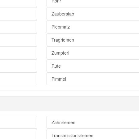
Prachtexemplar
Rohr
Schwert
Zauberstab
Lörres
Piepmatz
Zipfel
Pullermann
Tragriemen
Piepmatz
Zumpferl
Penis
Rute
Schaft
Phallus
Pimmel
Prengel
Zauberstab
Schwengel
Schwanz
Zahnriemen
Rute
männliches Glied
Transmissionsriemen