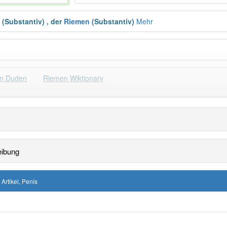
(Substantiv)
,
der
Riemen
(Substantiv)
Mehr
n Duden
Riemen Wiktionary
Häufigkeit: 4 von 10
eibung
: 31
Wörter mit End
 Artikel, Penis
 haben den Artikel korrekt erraten.