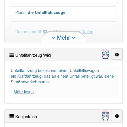
Plural
:
die Unfallfahrzeuge
Duden geprüft:
Unfallfahrzeug Duden
Mehr
Unfallfahrzeug Wiktionary
Unfallfahrzeug Wiki
PowerIndex:
2
Unfallfahrzeug bezeichnet:einen Unfallhilfswagen
ein Kraftfahrzeug, das an einem Unfall beteiligt war, siehe
Häufigkeit: 2 von 10
Straßenverkehrsunfall
Mehr lesen
Wörter mit Endung
-unfallfahrzeug
: 1
Wörter mit Endung
-unfallfahrzeug
aber mit einem
anderen Artikel
das
: 0
Konjunktion