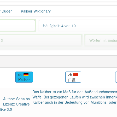
r Duden
Kaliber Wiktionary
Häufigkeit: 4 von 10
: 3
Wörter mit End
 haben den Artikel korrekt erraten.
de
zh
Kaliber
口徑
Das Kaliber ist ein Maß für den Außendurchmesser
Waffe. Bei gezogenen Läufen wird zwischen Innenk
Author: Seha bs
Kaliber auch in der Bedeutung von Munitions- oder
Lizenz: Creative
ike 3.0