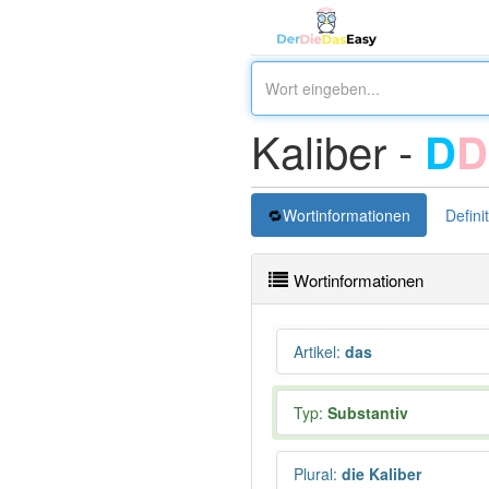
Kaliber -
D
D
Wortinformationen
Defini
Wortinformationen
Artikel
:
das
Typ:
Substantiv
Plural
:
die Kaliber