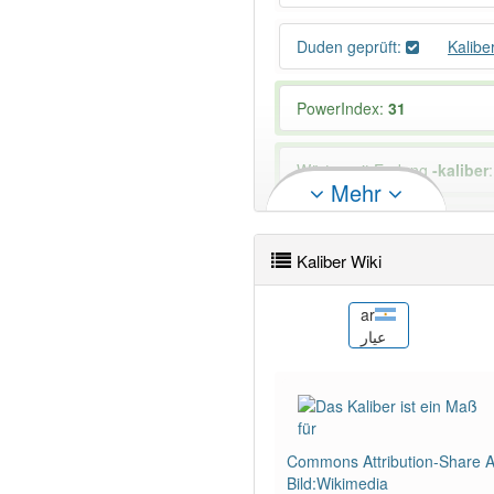
Duden geprüft:
Kalibe
PowerIndex:
31
Wörter mit Endung
-kaliber
Mehr
94% unserer Spielapp-Nutzer
Kaliber Wiki
az
ar
Çap
عيار
Commons Attribution-Share Al
Bild:Wikimedia