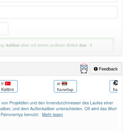
ung
-kaliber
aber mit einem anderen Artikel
das
: 0
Feedback
tr
sr
ru
Kalibre
Калибар
Калибр
 von Projektilen und den Innendurchmesser des Laufes einer
aliber, und dem Außenkaliber unterschieden. Oft wird das Wort
 Patronentyp benutzt.
Mehr lesen