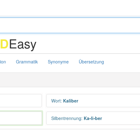
Easy
D
tion
Grammatik
Synonyme
Übersetzung
Wort
:
Kaliber
Silbentrennung
:
Ka•li•ber