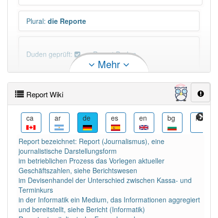
Plural
:
die Reporte
Duden geprüft:
Report Duden
Mehr
Report Wiktionary
Report Wiki
PowerIndex:
4
cs
ca
ar
de
es
en
bg
ko
Häufigkeit: 6 von 10
Report bezeichnet: Report (Journalismus), eine
journalistische Darstellungsform
Wörter mit Endung
-report
: 1
im betrieblichen Prozess das Vorlegen aktueller
Geschäftszahlen, siehe Berichtswesen
im Devisenhandel der Unterschied zwischen Kassa- und
Wörter mit Endung
-report
aber mit einem anderen
Terminkurs
Artikel
der
: 0
in der Informatik ein Medium, das Informationen aggregiert
und bereitstellt, siehe Bericht (Informatik)