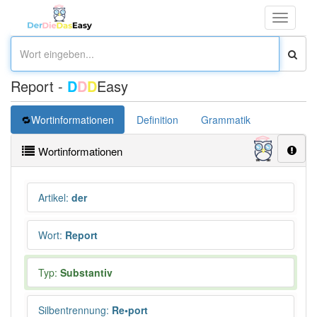
Toggle
navigati
Report -
D
D
D
Easy
Wortinformationen
Definition
Grammatik
Synonym
Wortinformationen
Artikel
:
der
Wort
:
Report
Typ:
Substantiv
Silbentrennung
:
Re•port