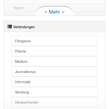
Report
Mitteilung
Mehr
Report
Kunde
Report
Botschaft
Verbindungen
Report
Berichterstattung
Report
Neuigkeit
Filmgenre
Report
Bericht
Prämie
Report
Meldung
Report
Nachricht
Medium
Journalismus
Report openthesaurus
Informatik
Sendung
Devisenhandel