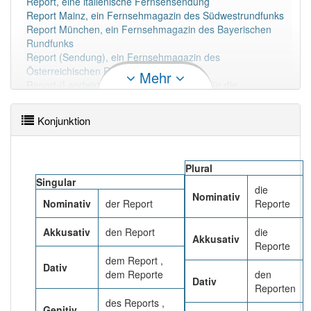
Report, eine italienische Fernsehsendung
86% unserer Spielapp-Nutzer haben den Artikel
Report Mainz, ein Fernsehmagazin des Südwestrundfunks
korrekt erraten.
Report München, ein Fernsehmagazin des Bayerischen
Rundfunks
Report (Sendung), ein Fernsehmagazin des
Österreichischen Rundfunks
Mehr
Report (Landwirtschaft), eine Bezahlform für die
Einlagerung landwirtschaftlicher Produkte
Report Fachzeitschrift für Weiterbildungsforschung, eine
Konjunktion
Zeitschrift für Weiterbildungsforschung
eine Prämie auf eine Währung, für die eine Abwertung
erwartet wird, siehe Devisentermingeschäft
ein Filmgenre, siehe Report-Film
Plural
Singular
die
Mehr lesen
Nominativ
Nominativ
der Report
Reporte
Akkusativ
den Report
die
Akkusativ
Reporte
dem Report ,
Dativ
dem Reporte
den
Dativ
Reporten
des Reports ,
Genitiv