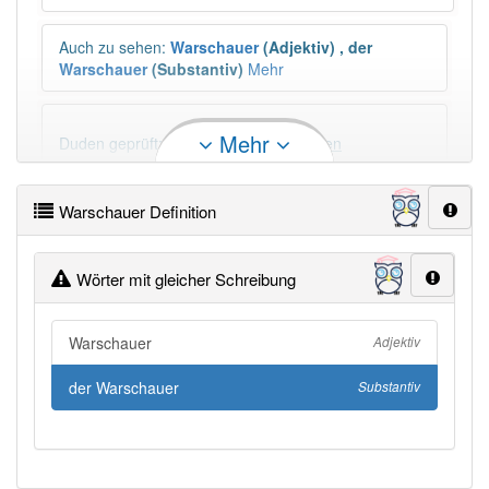
Auch zu sehen
:
Warschauer
(Adjektiv)
,
der
Warschauer
(Substantiv)
Mehr
Mehr
Duden geprüft:
Warschauer Duden
Warschauer Definition
PowerIndex:
9
Häufigkeit: 4 von 10
Wörter mit gleicher Schreibung
Wörter mit Endung
-warschauer
: 1
Warschauer
Adjektiv
Wörter mit Endung
-warschauer
aber mit einem
der Warschauer
Substantiv
anderen Artikel
der
: 0
97% unserer Spielapp-Nutzer haben den Artikel
korrekt erraten.