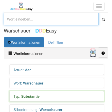
Toggle
navigati
Warschauer -
D
D
D
Easy
Wortinformationen
Definition
Wortinformationen
Artikel
:
der
Wort
:
Warschauer
Typ:
Substantiv
Silbentrennung
:
War•schau•er