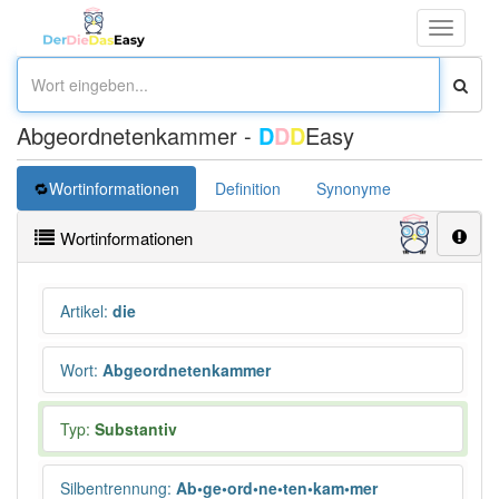
Toggle
navigati
Abgeordnetenkammer -
D
D
D
Easy
Wortinformationen
Definition
Synonyme
Wortinformationen
Artikel
:
die
Wort
:
Abgeordnetenkammer
Typ:
Substantiv
Silbentrennung
:
Ab•ge•ord•ne•ten•kam•mer