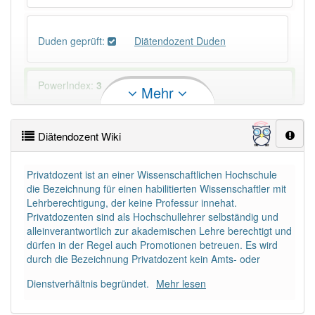
Duden geprüft:
Diätendozent Duden
PowerIndex:
3
Mehr
Häufigkeit: 2 von 10
Diätendozent Wiki
Wörter mit Endung
-diätendozent
: 1
Privatdozent ist an einer Wissenschaftlichen Hochschule
die Bezeichnung für einen habilitierten Wissenschaftler mit
Wörter mit Endung
-diätendozent
aber mit einem
Lehrberechtigung, der keine Professur innehat.
anderen Artikel
der
: 0
Privatdozenten sind als Hochschullehrer selbständig und
alleinverantwortlich zur akademischen Lehre berechtigt und
dürfen in der Regel auch Promotionen betreuen. Es wird
Das Wort wird häufig verwendet im Bereich
durch die Bezeichnung Privatdozent kein Amts- oder
veraltet
Dienstverhältnis begründet.
Mehr lesen
95% unserer Spielapp-Nutzer haben den Artikel
korrekt erraten.