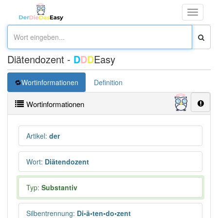
Toggle
navigati
Diätendozent -
D
D
D
Easy
Wortinformationen
Definition
Wortinformationen
Artikel
:
der
Wort
:
Diätendozent
Typ:
Substantiv
Silbentrennung
:
Di•ä•ten•do•zent