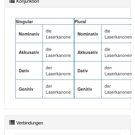
Konjunktion
98% unserer Spielapp-Nutzer haben den Artikel
korrekt erraten.
Singular
Plural
die
die
Nominativ
Nominativ
Laserkanone
Laserkanonen
die
die
Akkusativ
Akkusativ
Laserkanone
Laserkanonen
der
den
Dativ
Dativ
Laserkanone
Laserkanonen
der
der
Genitiv
Genitiv
Laserkanone
Laserkanonen
Verbindungen