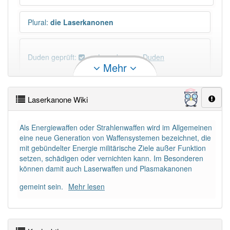
Plural
:
die Laserkanonen
Duden geprüft:
Laserkanone Duden
Mehr
Laserkanone Wiktionary
Laserkanone Wiki
PowerIndex:
3
Als Energiewaffen oder Strahlenwaffen wird im Allgemeinen
eine neue Generation von Waffensystemen bezeichnet, die
Häufigkeit: 4 von 10
mit gebündelter Energie militärische Ziele außer Funktion
setzen, schädigen oder vernichten kann. Im Besonderen
Wörter mit Endung
-laserkanone
: 1
können damit auch Laserwaffen und Plasmakanonen
gemeint sein.
Mehr lesen
Wörter mit Endung
-laserkanone
aber mit einem
anderen Artikel
die
: 0