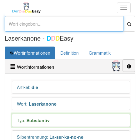
Toggle
navigati
Laserkanone -
D
D
D
Easy
Wortinformationen
Definition
Grammatik
Wortinformationen
Artikel
:
die
Wort
:
Laserkanone
Typ:
Substantiv
Silbentrennung
:
La•ser•ka•no•ne