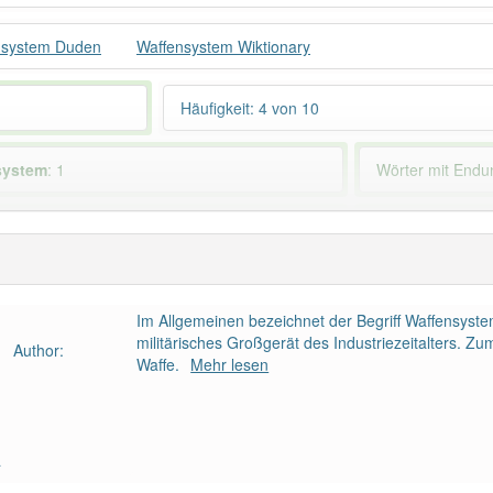
nsystem Duden
Waffensystem Wiktionary
Häufigkeit: 4 von 10
system
: 1
Wörter mit End
ndet im Bereich
Militär
99% unserer Spie
Im Allgemeinen bezeichnet der Begriff Waffensys
militärisches Großgerät des Industriezeitalters. Zu
Author:
Waffe.
Mehr lesen
a