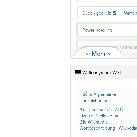
Duden geprüft:
Waffe
PowerIndex:
13
Wörter mit Endung
-waffen
Mehr
Das Wort wird häufig verwe
Waffensystem Wiki
Sicherheitsoffizier ALÜ
Lizenz: Public domain
Bild:Wikimedia
Wortbeschreibung : Wikipedi