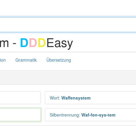
em -
Easy
D
D
D
tion
Grammatik
Übersetzung
Wort
:
Waffensystem
Silbentrennung
:
Waf•fen•sys•tem