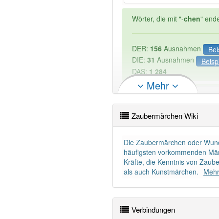
Wörter, die mit "-
chen
" end
DER:
156
Ausnahmen
Bei
DIE:
31
Ausnahmen
Beisp
DAS:
1 284
Mehr
PowerIndex:
5
Zaubermärchen Wiki
Wörter mit Endung
-zauber
Die Zaubermärchen oder Wund
häufigsten vorkommenden Märch
Das Wort wird häufig verwe
Kräfte, die Kenntnis von Zaub
als auch Kunstmärchen.
Mehr
Verbindungen