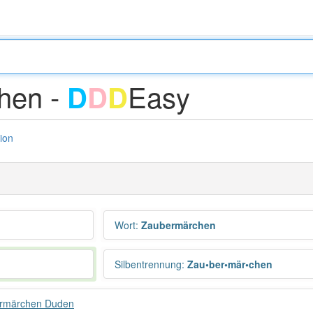
hen -
Easy
D
D
D
tion
Wort
:
Zaubermärchen
Silbentrennung
:
Zau•ber•mär•chen
rmärchen Duden