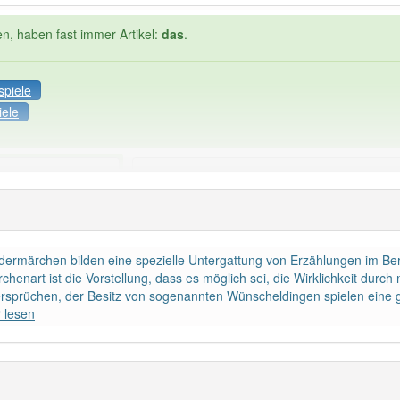
en, haben fast immer Artikel:
das
.
spiele
iele
Häufigkeit: 4 von 10
märchen
: 1
Wörter mit End
0
ermärchen bilden eine spezielle Untergattung von Erzählungen im B
enart ist die Vorstellung, dass es möglich sei, die Wirklichkeit dur
ndet im Bereich
Literaturwissenschaft
85% unserer Spie
ersprüchen, der Besitz von sogenannten Wünscheldingen spielen eine
 lesen