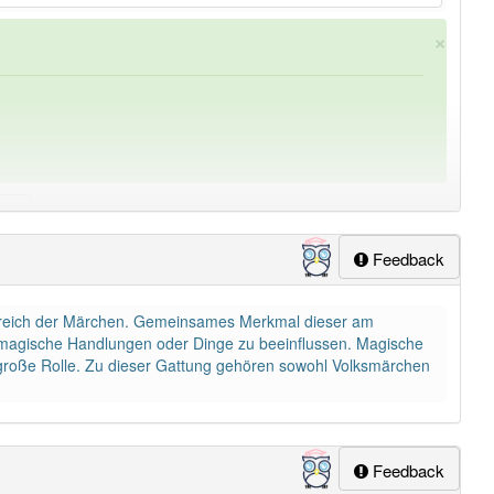
×
Feedback
ung
-zaubermärchen
aber mit einem anderen Artikel
das
:
ereich der Märchen. Gemeinsames Merkmal dieser am
ch magische Handlungen oder Dinge zu beeinflussen. Magische
lapp-Nutzer haben den Artikel korrekt erraten.
 große Rolle. Zu dieser Gattung gehören sowohl Volksmärchen
Feedback