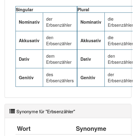
Singular
Plural
PowerIndex:
21
der
die
Nominativ
Nominativ
Erbsenzähler
Erbsenzähler
Häufigkeit: 4 von 10
den
die
Akkusativ
Akkusativ
Erbsenzähler
Erbsenzähler
Wörter mit Endung
-erbsenzähler
: 1
dem
den
Dativ
Dativ
Wörter mit Endung
-erbsenzähler
aber mit einem
Erbsenzähler
Erbsenzählern
anderen Artikel
der
: 0
des
der
Genitiv
Genitiv
Erbsenzählers
Erbsenzähler
Das Wort wird häufig verwendet im Bereich
umgangssprachlich abwertend
95% unserer Spielapp-Nutzer haben den Artikel
Synonyme für "Erbsenzähler"
korrekt erraten.
Wort
Synonyme