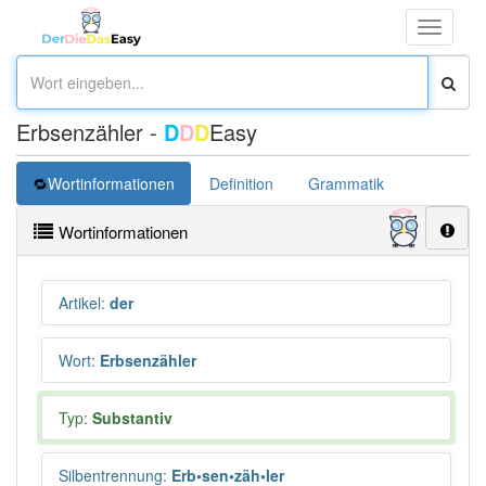
Toggle
navigati
Erbsenzähler -
D
D
D
Easy
Wortinformationen
Definition
Grammatik
Synonym
Wortinformationen
Artikel
:
der
Wort
:
Erbsenzähler
Typ:
Substantiv
Silbentrennung
:
Erb•sen•zäh•ler