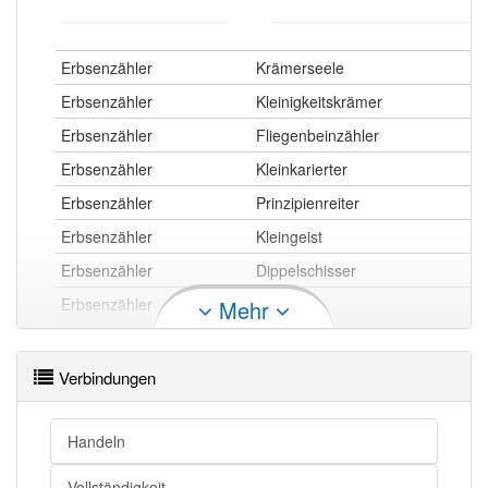
Erbsenzähler
Krämerseele
Erbsenzähler
Kleinigkeitskrämer
Erbsenzähler
Fliegenbeinzähler
Erbsenzähler
Kleinkarierter
Erbsenzähler
Prinzipienreiter
Erbsenzähler
Kleingeist
Erbsenzähler
Dippelschisser
Erbsenzähler
Pedant
Mehr
Erbsenzähler
I-Tüpferlreiter
Erbsenzähler
Kleinkrämer
Verbindungen
Erbsenzähler
Tüpflischisser
Erbsenzähler
Formalist
Handeln
Erbsenzähler
Korinthenkacker
Vollständigkeit