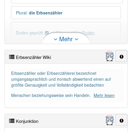
Plural
:
die Erbsenzähler
Duden geprüft:
Erbsenzähler Duden
Mehr
Erbsenzähler Wiktionary
Erbsenzähler Wiki
×
Wörter, die mit "-
ler
" enden, haben fast immer
Artikel:
der
.
Erbsenzähler oder Erbsenzählerei bezeichnet
umgangssprachlich und ironisch abwertend einen auf
größte Genauigkeit und Vollständigkeit bedachten
DER:
1 397
Menschen beziehungsweise sein Handeln.
Mehr lesen
DIE:
9
Ausnahmen
Beispiele
DAS:
11
Ausnahmen
Beispiele
Konjunktion
Schimpfwort
:
Ja