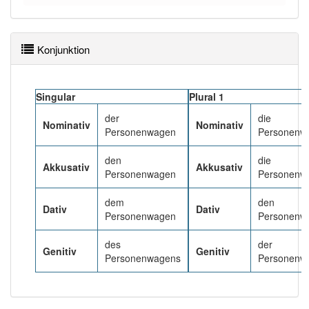
Wörter mit Endung
-personenwagen
: 1
Konjunktion
Wörter mit Endung
-personenwagen
aber mit einem
anderen Artikel
der
: 0
Singular
Plural 1
99% unserer Spielapp-Nutzer haben den Artikel
der
die
Nominativ
Nominativ
korrekt erraten.
Personenwagen
Personenw
den
die
Akkusativ
Akkusativ
Personenwagen
Personenw
dem
den
Dativ
Dativ
Personenwagen
Personenw
des
der
Genitiv
Genitiv
Personenwagens
Personenw