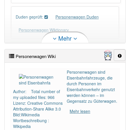
Duden geprüft:
Personenwagen Duden
Personenwagen Wiktionary
Mehr
×
Wörter, die mit "-
gen
" enden, haben fast immer
Artikel:
der
.
Personenwagen Wiki
DER:
418
Personenwagen sind
Eisenbahnfahrzeuge, die
DIE:
42
Ausnahmen
Beispiele
durch Personen im
Eisenbahnverkehr genutzt
Author: Total number of
DAS:
198
Ausnahmen
Beispiele
werden können – im
my uploaded files: 966
Gegensatz zu Güterwagen.
Lizenz: Creative Commons
Attribution-Share Alike 3.0
Mehr lesen
PowerIndex:
3
Bild:Wikimedia
Wortbeschreibung :
Wikipedia
Häufigkeit: 4 von 10