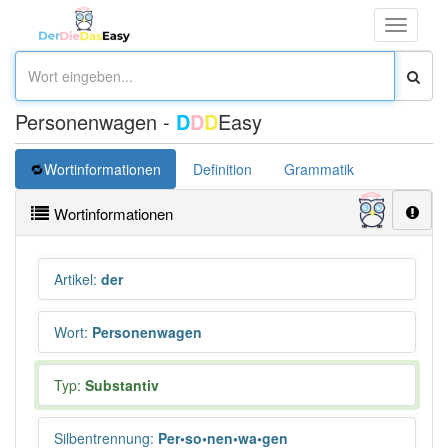
Toggle
navigati
Personenwagen -
D
D
D
Easy
Wortinformationen
Definition
Grammatik
Synonym
Wortinformationen
Artikel
:
der
Wort
:
Personenwagen
Typ:
Substantiv
Silbentrennung
:
Per•so•nen•wa•gen