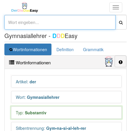
Toggle
navigati
Gymnasiallehrer -
D
D
D
Easy
Wortinformationen
Definition
Grammatik
Übersetz
Wortinformationen
Artikel
:
der
Wort
:
Gymnasiallehrer
Typ:
Substantiv
Silbentrennung
:
Gym•na•si•al•leh•rer