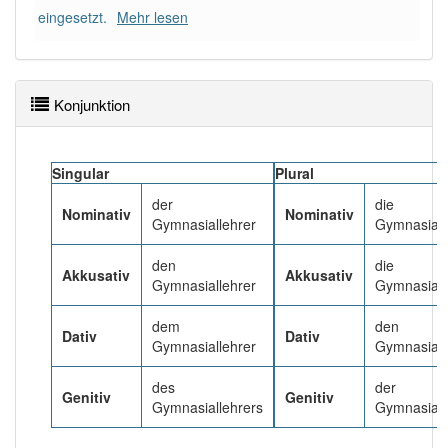
Häufigkeit: 4 von 10
eingesetzt.
Mehr lesen
Wörter mit Endung
-gymnasiallehrer
: 1
Konjunktion
Wörter mit Endung
-gymnasiallehrer
aber mit einem
anderen Artikel
der
: 0
Singular
Plural
91% unserer Spielapp-Nutzer haben den Artikel
der
die
Nominativ
Nominativ
korrekt erraten.
Gymnasiallehrer
Gymnasiall
den
die
Akkusativ
Akkusativ
Gymnasiallehrer
Gymnasiall
dem
den
Dativ
Dativ
Gymnasiallehrer
Gymnasiall
des
der
Genitiv
Genitiv
Gymnasiallehrers
Gymnasiall