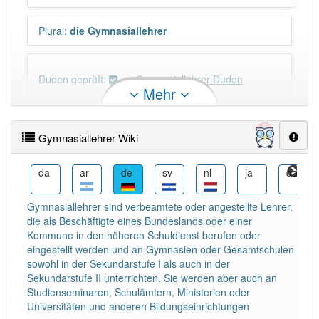
Plural
:
die Gymnasiallehrer
Duden geprüft:
Gymnasiallehrer Duden
Mehr
Gymnasiallehrer Wiktionary
Gymnasiallehrer Wiki
×
Wörter, die mit "-
rer
" enden, haben fast immer
Artikel:
der
.
ja
da
ar
de
sv
nl
ja
da
Gymnasiallehrer sind verbeamtete oder angestellte Lehrer,
DER:
683
die als Beschäftigte eines Bundeslands oder einer
DIE:
0
Kommune in den höheren Schuldienst berufen oder
DAS:
1
Ausnahmen
eingestellt werden und an Gymnasien oder Gesamtschulen
Beispiele
sowohl in der Sekundarstufe I als auch in der
Sekundarstufe II unterrichten. Sie werden aber auch an
Studienseminaren, Schulämtern, Ministerien oder
PowerIndex:
5
Universitäten und anderen Bildungseinrichtungen