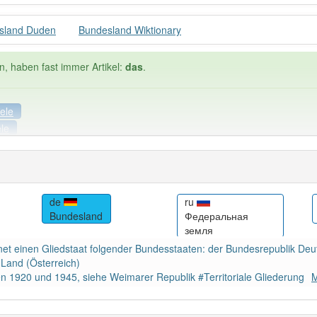
sland Duden
Bundesland Wiktionary
n, haben fast immer Artikel:
das
.
ele
ele
Häufigkeit: 6 von 10
de
ru
Bundesland
Федеральная
land
: 1
Wörter mit End
земля
t einen Gliedstaat folgender Bundesstaaten: der Bundesrepublik Deu
 haben den Artikel korrekt erraten.
 Land (Österreich)
 1920 und 1945, siehe Weimarer Republik #Territoriale Gliederung
M