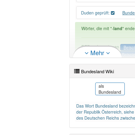
Duden geprüft:
Bunde
Wörter, die mit "-
land
" ende
DER:
8
Ausnahmen
Beispi
Mehr
DIE:
1
Ausnahmen
Beispi
DAS:
193
Bundesland Wiki
PowerIndex:
4
bar
als
льная
Bundesland
Bundesland
Wörter mit Endung
-bundes
Das Wort Bundesland bezeichne
84% unserer Spielapp-Nutzer
der Republik Österreich, siehe
des Deutschen Reichs zwischen