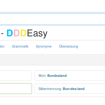
 -
Easy
D
D
D
tion
Grammatik
Synonyme
Übersetzung
Wort
:
Bundesland
Silbentrennung
:
Bun•des•land