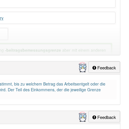
ry
ung
-beitragsbemessungsgrenze
aber mit einem anderen
Feedback
lapp-Nutzer haben den Artikel korrekt erraten.
timmt, bis zu welchem Betrag das Arbeitsentgelt oder die
ird. Der Teil des Einkommens, der die jeweilige Grenze
Feedback