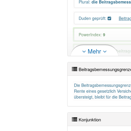
Plural
:
die Beitragsbemes
Duden geprüft:
Beitr
PowerIndex:
9
Mehr
Wörter mit Endung
-beitra
Beitragsbemessungsgrenze
Das Wort wird häufig verwe
Die Beitragsbemessungsgrenze 
Rente eines gesetzlich Versich
übersteigt, bleibt für die Bei
Konjunktion