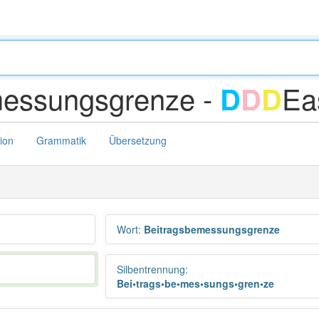
messungsgrenze -
Ea
D
D
D
tion
Grammatik
Übersetzung
Wort
:
Beitragsbemessungsgrenze
Silbentrennung
:
Bei•trags•be•mes•sungs•gren•ze