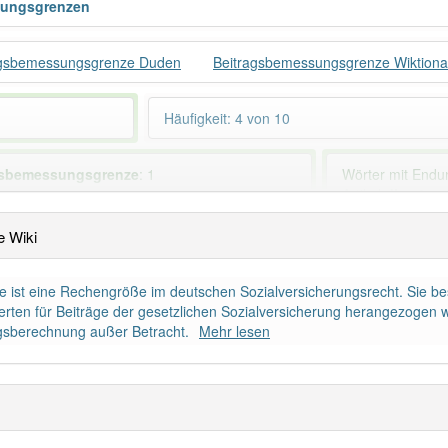
sungsgrenzen
agsbemessungsgrenze Duden
Beitragsbemessungsgrenze Wiktiona
Häufigkeit: 4 von 10
gsbemessungsgrenze
: 1
Wörter mit End
Artikel
die
: 0
 Wiki
ndet im Bereich
Sozialversicherung
97% unserer Spie
ist eine Rechengröße im deutschen Sozialversicherungsrecht. Sie bes
erten für Beiträge der gesetzlichen Sozialversicherung herangezogen w
tragsberechnung außer Betracht.
Mehr lesen