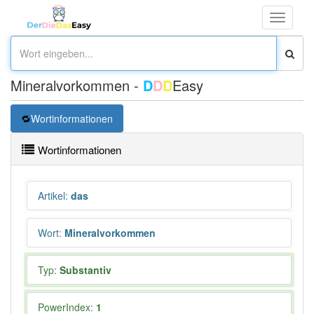
Toggle
navigati
Mineralvorkommen -
D
D
D
Easy
Wortinformationen
Wortinformationen
Artikel
:
das
Wort
:
Mineralvorkommen
Typ:
Substantiv
PowerIndex:
1