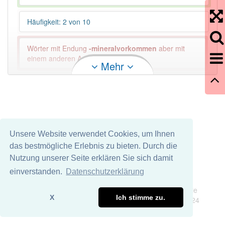
Häufigkeit: 2 von 10
Wörter mit Endung
-mineralvorkommen
aber mit
einem anderen Artikel: -1
Mehr
97% unserer Spielapp-Nutzer haben den Artikel
korrekt erraten.
Unsere Website verwendet Cookies, um Ihnen
das bestmögliche Erlebnis zu bieten. Durch die
Nutzung unserer Seite erklären Sie sich damit
einverstanden.
Datenschutzerklärung
Impressum
Datenschutz
Wir übernehmen keine Garantie und keine Haftung für die
X
Ich stimme zu.
Richtigkeit und Vollständigkeit dieser Seite. DDDEasy 2024