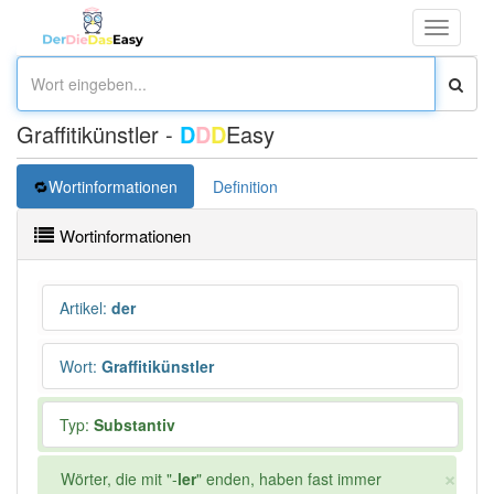
Toggle
navigati
Graffitikünstler -
D
D
D
Easy
Wortinformationen
Definition
Wortinformationen
Artikel
:
der
Wort
:
Graffitikünstler
Typ:
Substantiv
×
Wörter, die mit "-
ler
" enden, haben fast immer