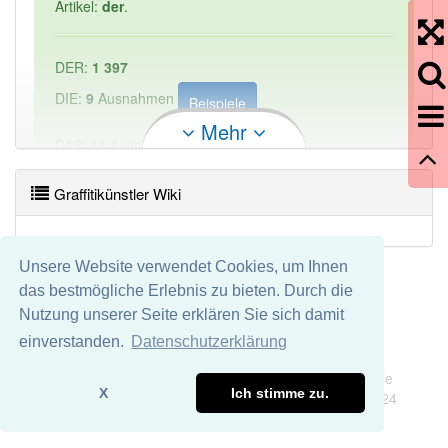
Artikel:
der
.
DER:
1 397
DIE:
9
Ausnahmen
Beispiele
Mehr
DAS:
11
Ausnahmen
Beispiele
Graffitikünstler Wiki
PowerIndex:
1
Häufigkeit: 2 von 10
Unsere Website verwendet Cookies, um Ihnen
das bestmögliche Erlebnis zu bieten. Durch die
Wörter mit Endung
-graffitikünstler
aber mit einem
Nutzung unserer Seite erklären Sie sich damit
anderen Artikel: -1
einverstanden.
Datenschutzerklärung
Impressum
Datenschutz
Wir übernehmen keine Garantie und keine Haftung für die
98% unserer Spielapp-Nutzer haben den Artikel
X
Ich stimme zu.
Richtigkeit und Vollständigkeit dieser Seite. DDDEasy 2024
korrekt erraten.