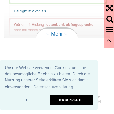
Häufigkeit: 2 von 10
Wörter mit Endung
-datenbank-abfragesprache
aber mit einem anderen Artikel: -1
Mehr
86% unserer Spielapp-Nutzer haben den Artikel
korrekt erraten.
Unsere Website verwendet Cookies, um Ihnen
das bestmögliche Erlebnis zu bieten. Durch die
Nutzung unserer Seite erklären Sie sich damit
einverstanden.
Datenschutzerklärung
Impressum
Datenschutz
Wir übernehmen keine Garantie und keine Haftung für die
X
Ich stimme zu.
Richtigkeit und Vollständigkeit dieser Seite. DDDEasy 2024