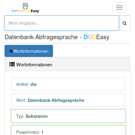
Toggle
navigati
Datenbank-Abfragesprache -
D
D
D
Easy
Wortinformationen
Wortinformationen
Artikel
:
die
Wort
:
Datenbank-Abfragesprache
Typ:
Substantiv
PowerIndex:
1