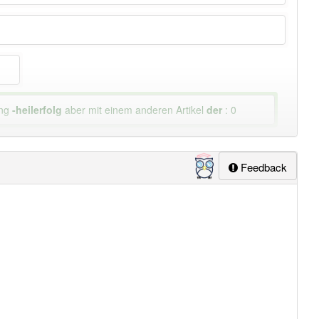
ung
-heilerfolg
aber mit einem anderen Artikel
der
: 0
Feedback