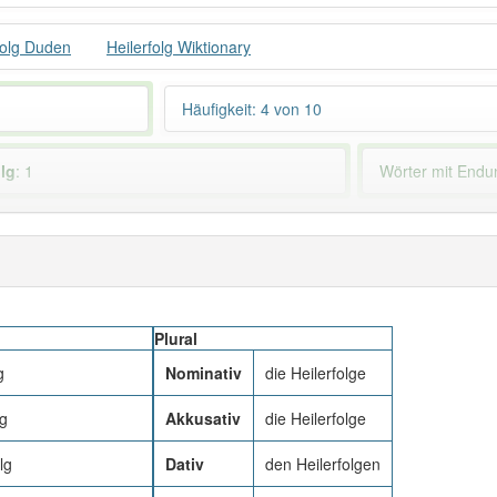
folg Duden
Heilerfolg Wiktionary
Häufigkeit: 4 von 10
olg
: 1
Wörter mit End
 haben den Artikel korrekt erraten.
Plural
g
Nominativ
die Heilerfolge
lg
Akkusativ
die Heilerfolge
lg
Dativ
den Heilerfolgen