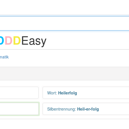
Easy
D
D
D
atik
Wort
:
Heilerfolg
Silbentrennung
:
Heil•er•folg