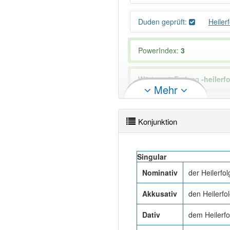
Duden geprüft:
Heiler
PowerIndex:
3
Wörter mit Endung
-heilerf
Mehr
84% unserer Spielapp-Nutzer
Konjunktion
Singular
Nominativ
der Heilerfol
Akkusativ
den Heilerfo
Dativ
dem Heilerfo