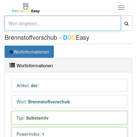
Toggle
navigati
Brennstoffvorschub -
D
D
D
Easy
Wortinformationen
Wortinformationen
Artikel
:
der
Wort
:
Brennstoffvorschub
Typ:
Substantiv
PowerIndex:
1