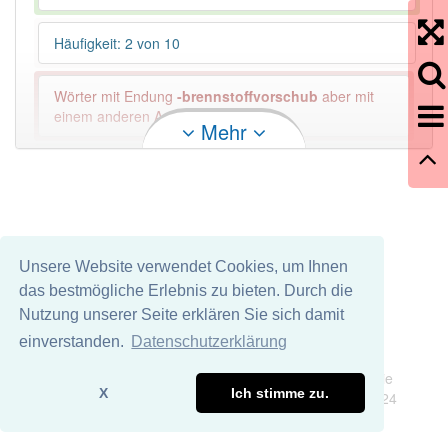
Häufigkeit: 2 von 10
Wörter mit Endung
-brennstoffvorschub
aber mit
einem anderen Artikel: -1
Mehr
88% unserer Spielapp-Nutzer haben den Artikel
korrekt erraten.
Unsere Website verwendet Cookies, um Ihnen
das bestmögliche Erlebnis zu bieten. Durch die
Nutzung unserer Seite erklären Sie sich damit
einverstanden.
Datenschutzerklärung
Impressum
Datenschutz
Wir übernehmen keine Garantie und keine Haftung für die
X
Ich stimme zu.
Richtigkeit und Vollständigkeit dieser Seite. DDDEasy 2024