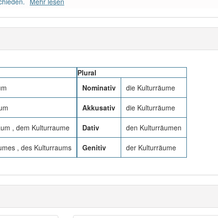
chieden.
Mehr lesen
Plural
aum
Nominativ
die Kulturräume
aum
Akkusativ
die Kulturräume
aum , dem Kulturraume
Dativ
den Kulturräumen
umes , des Kulturraums
Genitiv
der Kulturräume