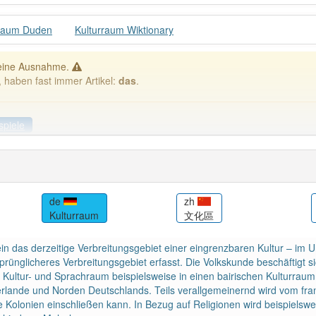
rraum Duden
Kulturraum Wiktionary
 eine Ausnahme.
, haben fast immer Artikel:
das
.
spiele
iele
Häufigkeit: 4 von 10
de
zh
Kulturraum
文化區
raum
: 1
Wörter mit End
n das derzeitige Verbreitungsgebiet einer eingrenzbaren Kultur – im U
rsprünglicheres Verbreitungsgebiet erfasst. Die Volkskunde beschäftigt
 haben den Artikel korrekt erraten.
 Kultur- und Sprachraum beispielsweise in einen bairischen Kulturrau
rlande und Norden Deutschlands. Teils verallgemeinernd wird vom fra
Kolonien einschließen kann. In Bezug auf Religionen wird beispielswe