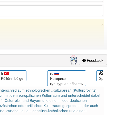
×
Feedback
tr
ru
ro
Kültürel bölge
Историко-
Spațiu cul
культурная область
ung
-kulturraum
aber mit einem anderen Artikel
der
: 0
nterschied zum ethnologischen „Kulturareal“ (Kulturprovinz),
 sich mit dem europäischen Kulturraum und unterscheidet dabei
m in Österreich und Bayern und einen niederdeutschen
nzösischen oder britischen Kulturraum gesprochen, der auch
ise zwischen einem christlich-katholischen und einem