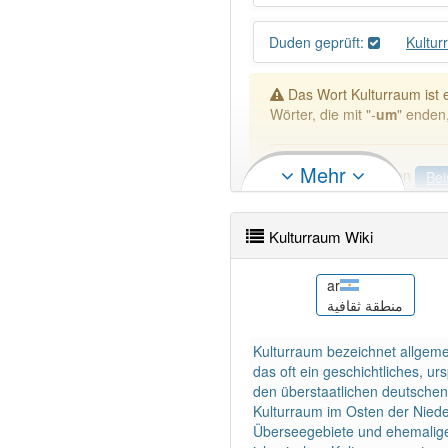
Duden geprüft:
Kultu
Das Wort Kulturraum ist
Wörter, die mit "-
um
" enden
Mehr
DER:
505
Ausnahmen
Bei
DIE:
22
Ausnahmen
Beisp
DAS:
1 814
Kulturraum Wiki
PowerIndex:
5
eo
ar
کانون تمدن
Kulturspaco
منطقة ثقافية
Wörter mit Endung
-kultur
Kulturraum bezeichnet allgemei
das oft ein geschichtliches, u
98% unserer Spielapp-Nutzer
den überstaatlichen deutschen
Kulturraum im Osten der Niede
Überseegebiete und ehemalige 