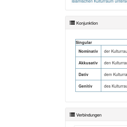
islamischen Kulturraum unters
Konjunktion
Singular
Nominativ
der Kulturr
Akkusativ
den Kulturr
Dativ
dem Kulturr
Genitiv
des Kulturra
Verbindungen