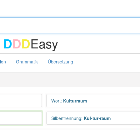
-
Easy
D
D
D
tion
Grammatik
Übersetzung
Wort
:
Kulturraum
Silbentrennung
:
Kul•tur•raum