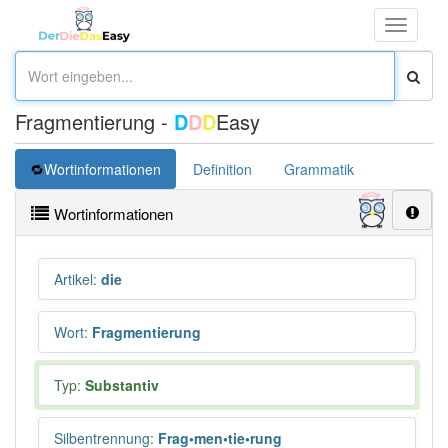
Toggle
navigati
Fragmentierung -
D
D
D
Easy
Wortinformationen
Definition
Grammatik
Synonym
Wortinformationen
Artikel
:
die
Wort
:
Fragmentierung
Typ:
Substantiv
Silbentrennung
:
Frag•men•tie•rung