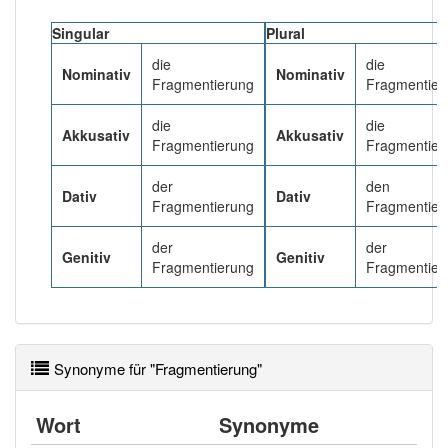
Singular
Plural
Häufigkeit: 4 von 10
die
die
Nominativ
Nominativ
Fragmentierung
Fragmentier
Wörter mit Endung
-fragmentierung
: 2
die
die
Akkusativ
Akkusativ
Fragmentierung
Fragmentier
Wörter mit Endung
-fragmentierung
aber mit einem
anderen Artikel
die
: 0
der
den
Dativ
Dativ
Fragmentierung
Fragmentier
96% unserer Spielapp-Nutzer haben den Artikel
korrekt erraten.
der
der
Genitiv
Genitiv
Fragmentierung
Fragmentier
Synonyme für "Fragmentierung"
Wort
Synonyme