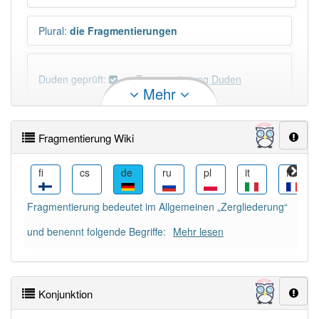
Plural
:
die Fragmentierungen
Duden geprüft:
Fragmentierung Duden
Mehr
Fragmentierung Wiktionary
Fragmentierung Wiki
×
Wörter, die mit "-
ung
" enden, haben fast immer
Artikel:
die
.
he
fi
cs
de
ru
pl
it
fr
Fragmentierung bedeutet im Allgemeinen „Zergliederung“
DER:
127
Ausnahmen
Beispiele
und benennt folgende Begriffe:
Mehr lesen
DIE:
11 043
DAS:
2
Ausnahmen
Beispiele
Konjunktion
PowerIndex:
5