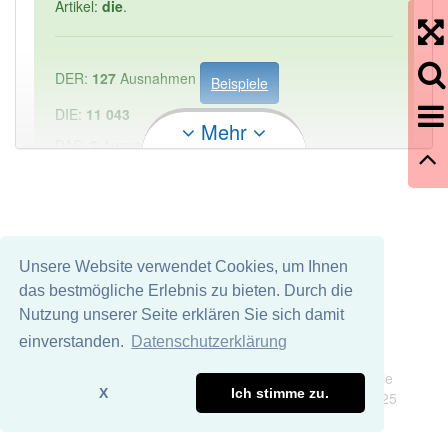
Artikel:
die
.
DER:
127
Ausnahmen
Beispiele
DIE:
11 043
Mehr
DAS:
2
Ausnahmen
Beispiele
PowerIndex:
1
Häufigkeit: 2 von 10
Unsere Website verwendet Cookies, um Ihnen
das bestmögliche Erlebnis zu bieten. Durch die
Wörter mit Endung
-liefereinstellung
aber mit einem
Nutzung unserer Seite erklären Sie sich damit
anderen Artikel: -1
einverstanden.
Datenschutzerklärung
Impressum
Datenschutz
Wir übernehmen keine Garantie und keine Haftung für die
87% unserer Spielapp-Nutzer haben den Artikel
X
Ich stimme zu.
Richtigkeit und Vollständigkeit dieser Seite. DDDEasy 2025
korrekt erraten.