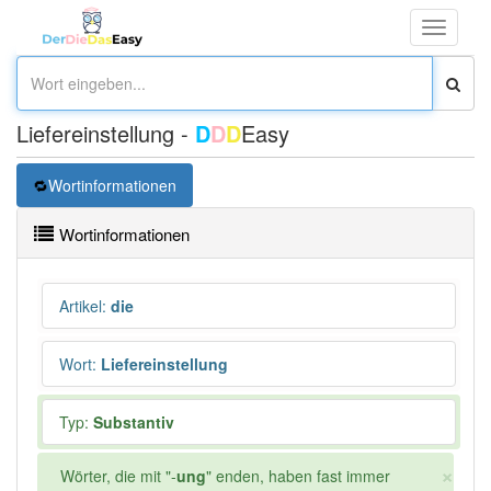
Toggle
navigati
Liefereinstellung -
D
D
D
Easy
Wortinformationen
Wortinformationen
Artikel
:
die
Wort
:
Liefereinstellung
Typ:
Substantiv
×
Wörter, die mit "-
ung
" enden, haben fast immer