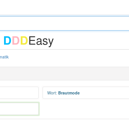
-
Easy
D
D
D
atik
Wort
:
Brautmode