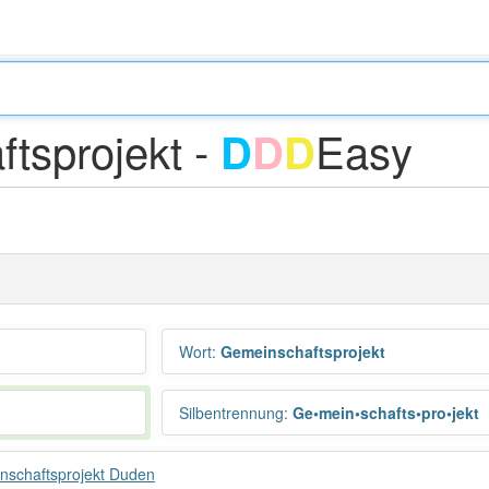
tsprojekt -
Easy
D
D
D
Wort
:
Gemeinschaftsprojekt
Silbentrennung
:
Ge•mein•schafts•pro•jekt
nschaftsprojekt Duden