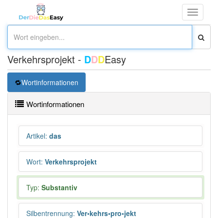
Toggle
navigati
Verkehrsprojekt -
D
D
D
Easy
Wortinformationen
Wortinformationen
Artikel
:
das
Wort
:
Verkehrsprojekt
Typ:
Substantiv
Silbentrennung
:
Ver•kehrs•pro•jekt