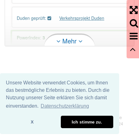
Duden geprüft:
Verkehrsprojekt Duden
PowerIndex:
3
Mehr
Häufigkeit: 2 von 10
Wörter mit Endung
-verkehrsprojekt
: 1
Unsere Website verwendet Cookies, um Ihnen
Wörter mit Endung
-verkehrsprojekt
aber mit einem
das bestmögliche Erlebnis zu bieten. Durch die
anderen Artikel
das
: 0
Nutzung unserer Seite erklären Sie sich damit
einverstanden.
Datenschutzerklärung
Das Wort wird häufig verwendet im Bereich
Politik
Impressum
Datenschutz
Wirtschaft
Wir übernehmen keine Garantie und keine Haftung für die
X
Ich stimme zu.
Richtigkeit und Vollständigkeit dieser Seite. DDDEasy 2024
96% unserer Spielapp-Nutzer haben den Artikel
korrekt erraten.