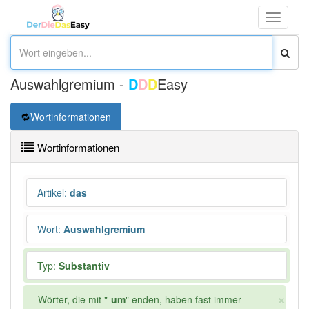
Toggle
navigati
Auswahlgremium -
D
D
D
Easy
Wortinformationen
Wortinformationen
Artikel
:
das
Wort
:
Auswahlgremium
Typ:
Substantiv
×
Wörter, die mit "-
um
" enden, haben fast immer