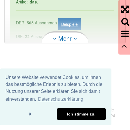
Artikel:
das
.
DER:
505
Ausnahmen
Beispiele
DIE:
22
Ausnahmen
Mehr
Beispiele
DAS:
1 814
PowerIndex:
1
Häufigkeit: 2 von 10
Unsere Website verwendet Cookies, um Ihnen
das bestmögliche Erlebnis zu bieten. Durch die
Wörter mit Endung
-auswahlgremium
aber mit
Nutzung unserer Seite erklären Sie sich damit
einem anderen Artikel: -1
einverstanden.
Datenschutzerklärung
Impressum
Datenschutz
Wir übernehmen keine Garantie und keine Haftung für die
85% unserer Spielapp-Nutzer haben den Artikel
X
Ich stimme zu.
Richtigkeit und Vollständigkeit dieser Seite. DDDEasy 2024
korrekt erraten.