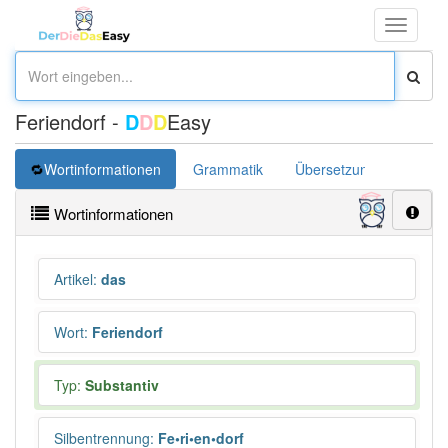
Toggle
navigati
Feriendorf -
D
D
D
Easy
Wortinformationen
Grammatik
Übersetzung
Wortinformationen
Artikel
:
das
Wort
:
Feriendorf
Typ:
Substantiv
Silbentrennung
:
Fe•ri•en•dorf