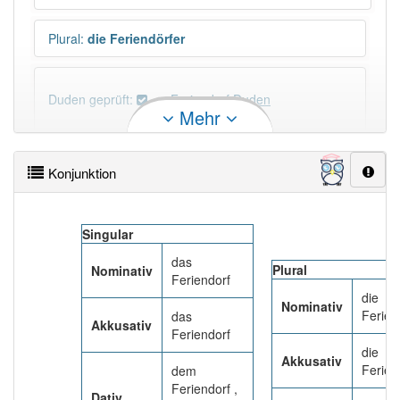
Plural
:
die Feriendörfer
Duden geprüft:
Feriendorf Duden
Mehr
Feriendorf Wiktionary
Konjunktion
PowerIndex:
5
Singular
Häufigkeit: 4 von 10
das
Plural
Nominativ
Feriendorf
Wörter mit Endung
-feriendorf
: 1
die
Nominativ
Ferien
das
Akkusativ
Feriendorf
Wörter mit Endung
-feriendorf
aber mit einem
die
anderen Artikel
das
: 0
Akkusativ
Ferien
dem
Feriendorf ,
Dativ