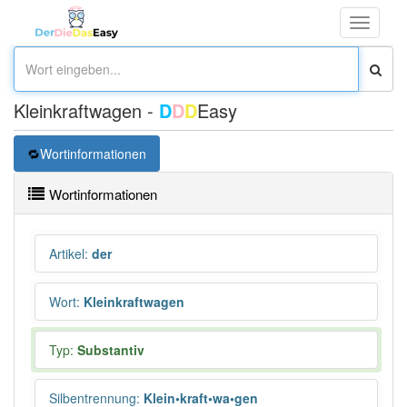
Toggle
navigati
Kleinkraftwagen -
D
D
D
Easy
Wortinformationen
Wortinformationen
Artikel
:
der
Wort
:
Kleinkraftwagen
Typ:
Substantiv
Silbentrennung
:
Klein•kraft•wa•gen