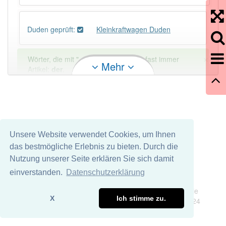
Duden geprüft:
Kleinkraftwagen Duden
×
Wörter, die mit "-
gen
" enden, haben fast immer
Mehr
Artikel:
der
.
DER:
418
DIE:
42
Ausnahmen
Beispiele
Unsere Website verwendet Cookies, um Ihnen
DAS:
198
Ausnahmen
Beispiele
das bestmögliche Erlebnis zu bieten. Durch die
Nutzung unserer Seite erklären Sie sich damit
PowerIndex:
3
einverstanden.
Datenschutzerklärung
Impressum
Datenschutz
Wir übernehmen keine Garantie und keine Haftung für die
Häufigkeit: 2 von 10
X
Ich stimme zu.
Richtigkeit und Vollständigkeit dieser Seite. DDDEasy 2024
Wörter mit Endung
-kleinkraftwagen
: 1