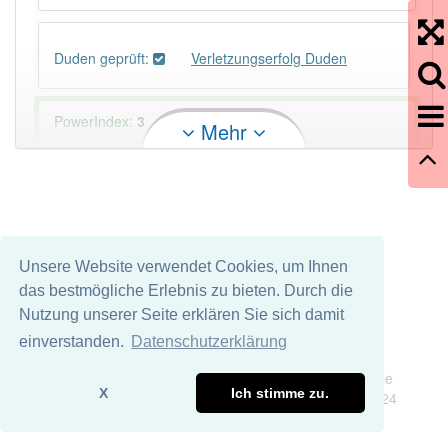
Duden geprüft:
Verletzungserfolg Duden
PowerIndex:
3
Mehr
Häufigkeit: 2 von 10
Wörter mit Endung
-verletzungserfolg
: 1
Unsere Website verwendet Cookies, um Ihnen
Wörter mit Endung
-verletzungserfolg
aber mit
das bestmögliche Erlebnis zu bieten. Durch die
einem anderen Artikel
der
: 0
Nutzung unserer Seite erklären Sie sich damit
einverstanden.
Datenschutzerklärung
Das Wort wird häufig verwendet im Bereich
Impressum
Datenschutz
Rechtssprache
Wir übernehmen keine Garantie und keine Haftung für die
X
Ich stimme zu.
Richtigkeit und Vollständigkeit dieser Seite. DDDEasy 2024
83% unserer Spielapp-Nutzer haben den Artikel
korrekt erraten.