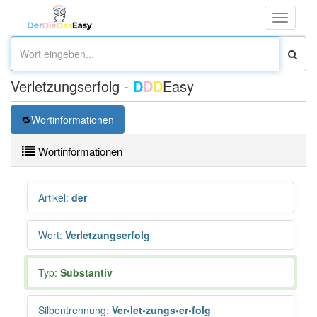
Toggle
navigati
Verletzungserfolg -
D
D
D
Easy
Wortinformationen
Wortinformationen
Artikel
:
der
Wort
:
Verletzungserfolg
Typ:
Substantiv
Silbentrennung
:
Ver•let•zungs•er•folg