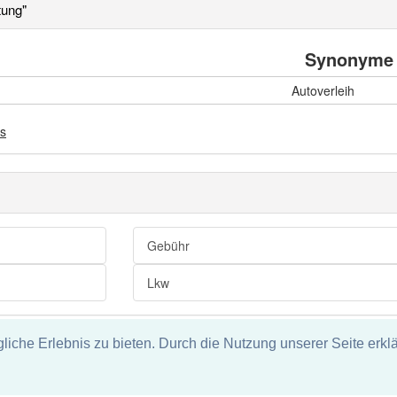
tung"
Synonyme
Autoverleih
s
Gebühr
Lkw
che Erlebnis zu bieten. Durch die Nutzung unserer Seite erklä
tz
ie und keine Haftung für die Richtigkeit und Vollständigkeit dieser S