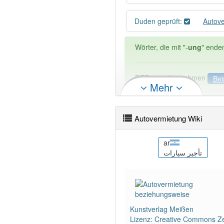
Duden geprüft:
Autov
Wörter, die mit "-
ung
" ende
DER:
127
Ausnahmen
Bei
Mehr
DIE:
11 043
DAS:
2
Ausnahmen
Beispi
Autovermietung Wiki
PowerIndex:
5
cs
ar
ing
Autopůjčovna
تأجير سيارات
Wörter mit Endung
-autove
88% unserer Spielapp-Nutzer
Kunstverlag Meißen
Lizenz: Creative Commons Ze