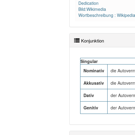
Dedication
Bild:Wikimedia
Wortbeschreibung : Wikipedi
Konjunktion
Singular
Nominativ
die Autover
Akkusativ
die Autover
Dativ
der Autover
Genitiv
der Autover