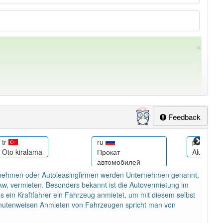
×
Feedback
tr
ru
pt
Oto kiralama
Прокат
Aluguel d
ung
-autovermietung
aber mit einem anderen Artikel
die
:
автомобилей
nehmen oder Autoleasingfirmen werden Unternehmen genannt,
w, vermieten. Besonders bekannt ist die Autovermietung im
s ein Kraftfahrer ein Fahrzeug anmietet, um mit diesem selbst
minutenweisen Anmieten von Fahrzeugen spricht man von