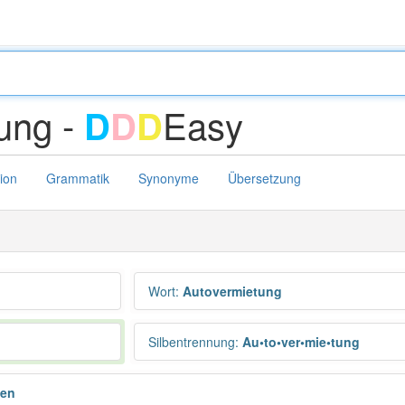
ung -
Easy
D
D
D
tion
Grammatik
Synonyme
Übersetzung
Wort
:
Autovermietung
Silbentrennung
:
Au•to•ver•mie•tung
gen