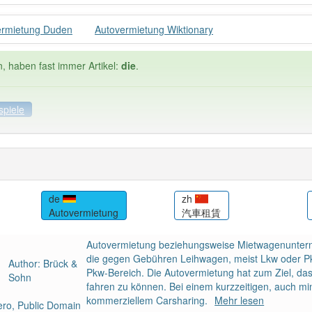
ermietung Duden
Autovermietung Wiktionary
n, haben fast immer Artikel:
die
.
spiele
ele
Häufigkeit: 4 von 10
de
zh
Autovermietung
汽車租賃
rmietung
: 1
Wörter mit End
0
Autovermietung beziehungsweise Mietwagenunter
die gegen Gebühren Leihwagen, meist Lkw oder Pk
Author: Brück &
 haben den Artikel korrekt erraten.
Pkw-Bereich. Die Autovermietung hat zum Ziel, das
Sohn
fahren zu können. Bei einem kurzzeitigen, auch 
kommerziellem Carsharing.
Mehr lesen
ro, Public Domain