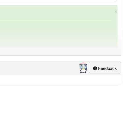
×
Feedback
ung
-prämienzahlung
aber mit einem anderen Artikel
die
: