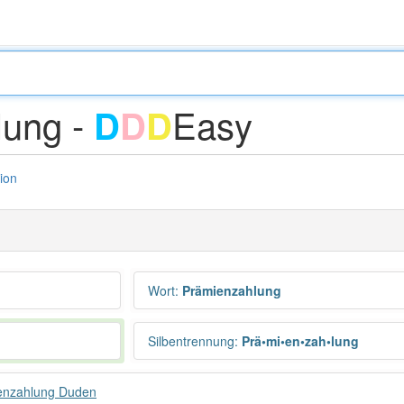
lung -
Easy
D
D
D
tion
Wort
:
Prämienzahlung
Silbentrennung
:
Prä•mi•en•zah•lung
enzahlung Duden