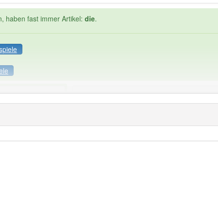
n, haben fast immer Artikel:
die
.
spiele
ele
Häufigkeit: 4 von 10
nzahlung
: 1
Wörter mit End
0
 haben den Artikel korrekt erraten.