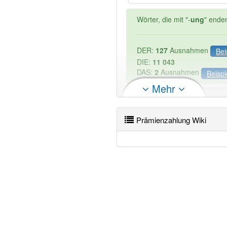
Wörter, die mit "-
ung
" ende
DER:
127
Ausnahmen
Bei
DIE:
11 043
DAS:
2
Ausnahmen
Beispi
Mehr
PowerIndex:
3
Prämienzahlung Wiki
Wörter mit Endung
-prämie
87% unserer Spielapp-Nutzer