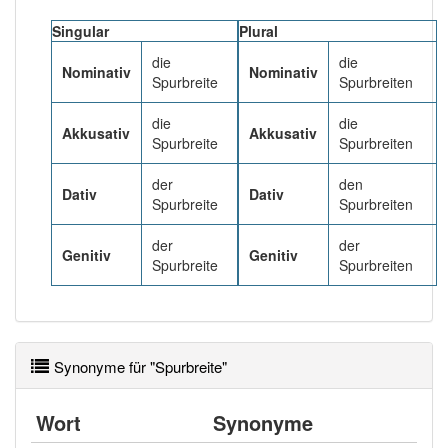
94% unserer Spielapp-Nutzer haben den Artikel
korrekt erraten.
Singular
Plural
die
die
Nominativ
Nominativ
Spurbreite
Spurbreiten
die
die
Akkusativ
Akkusativ
Spurbreite
Spurbreiten
der
den
Dativ
Dativ
Spurbreite
Spurbreiten
der
der
Genitiv
Genitiv
Spurbreite
Spurbreiten
Synonyme für "Spurbreite"
Wort
Synonyme