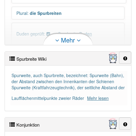
Plural
:
die Spurbreiten
Duden geprüft:
Spurbreite Duden
Mehr
Spurbreite Wiktionary
Spurbreite Wiki
PowerIndex:
3
Spurweite, auch Spurbreite, bezeichnet: Spurweite (Bahn),
der Abstand zwischen den Innenkanten der Schienen
Häufigkeit: 4 von 10
Spurweite (Kraftfahrzeugtechnik), der seitliche Abstand der
Laufflächenmittelpunkte zweier Räder
Mehr lesen
Wörter mit Endung
-spurbreite
: 1
Wörter mit Endung
-spurbreite
aber mit einem
anderen Artikel
die
: 0
Konjunktion