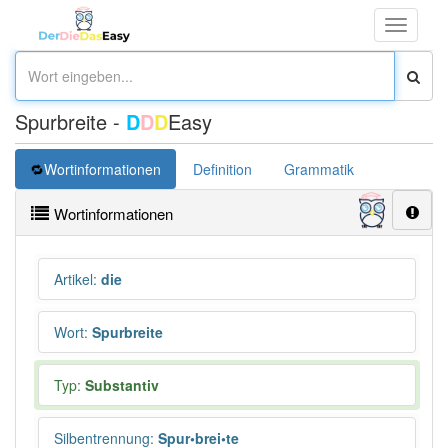
Toggle
navigati
Spurbreite -
D
D
D
Easy
Wortinformationen
Definition
Grammatik
Synonym
Wortinformationen
Artikel
:
die
Wort
:
Spurbreite
Typ:
Substantiv
Silbentrennung
:
Spur•brei•te