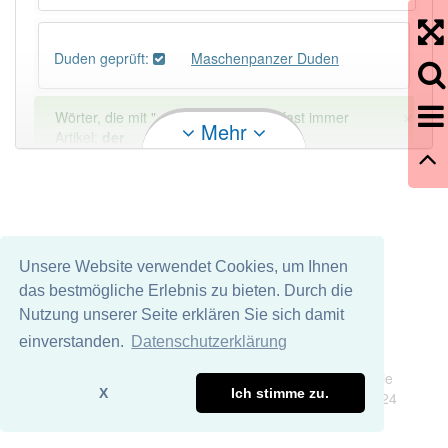
Duden geprüft:
Maschenpanzer Duden
×
Wörter, die mit "-
zer
" enden, haben fast immer
Mehr
Artikel:
der
.
DER:
325
DIE:
1
Ausnahmen
Beispiele
Unsere Website verwendet Cookies, um Ihnen
DAS:
2
Ausnahmen
Beispiele
das bestmögliche Erlebnis zu bieten. Durch die
Nutzung unserer Seite erklären Sie sich damit
PowerIndex:
3
einverstanden.
Datenschutzerklärung
Impressum
Datenschutz
Wir übernehmen keine Garantie und keine Haftung für die
Häufigkeit: 2 von 10
X
Ich stimme zu.
Richtigkeit und Vollständigkeit dieser Seite. DDDEasy 2024
Wörter mit Endung
-maschenpanzer
: 1