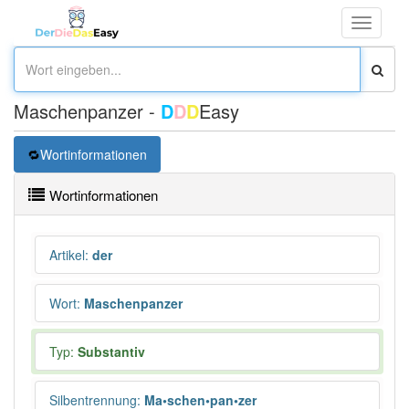
Toggle
navigati
Maschenpanzer -
D
D
D
Easy
Wortinformationen
Wortinformationen
Artikel
:
der
Wort
:
Maschenpanzer
Typ:
Substantiv
Silbentrennung
:
Ma•schen•pan•zer