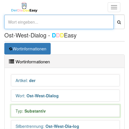
Toggle
navigati
Ost-West-Dialog -
D
D
D
Easy
Wortinformationen
Wortinformationen
Artikel
:
der
Wort
:
Ost-West-Dialog
Typ:
Substantiv
Silbentrennung
:
Ost-West-Dia•log