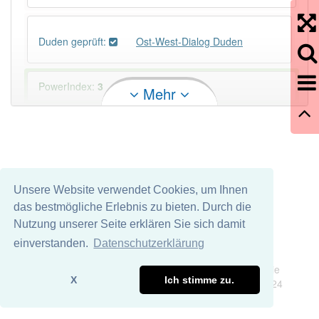
Duden geprüft:
Ost-West-Dialog Duden
PowerIndex:
3
Mehr
Häufigkeit: 2 von 10
Wörter mit Endung
-ost-west-dialog
: 1
Unsere Website verwendet Cookies, um Ihnen
Wörter mit Endung
-ost-west-dialog
aber mit einem
das bestmögliche Erlebnis zu bieten. Durch die
anderen Artikel
der
: 0
Nutzung unserer Seite erklären Sie sich damit
einverstanden.
Datenschutzerklärung
Das Wort wird häufig verwendet im Bereich
Politik
Impressum
Datenschutz
früher
Wir übernehmen keine Garantie und keine Haftung für die
X
Ich stimme zu.
Richtigkeit und Vollständigkeit dieser Seite. DDDEasy 2024
92% unserer Spielapp-Nutzer haben den Artikel
korrekt erraten.