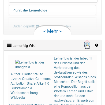
Plural
:
die Lernerfolge
Duden geprüft:
Lernerfolg Duden
Mehr
Lernerfolg Wiktionary
Lernerfolg Wiki
PowerIndex:
9
Lernerfolg ist der Inbegriff
des Erwerbs und der
Häufigkeit: 4 von 10
Veränderung des
deklarativen sowie des
Author: FlorianKrause
Wörter mit Endung
-lernerfolg
: 1
prozeduralen Wissens eines
Lizenz: Creative Commons
Menschen. Der Begriff stellt
Attribution-Share Alike 4.0
eine Komposition aus den
Bild:Wikimedia
Wörter mit Endung
-lernerfolg
aber mit einem
Wörtern Lernen und Erfolg
Wortbeschreibung :
anderen Artikel
der
: 0
dar und steht für den
Wikipedia
nachweisbaren Erwerb von