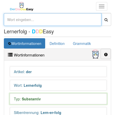
Toggle
navigati
Lernerfolg -
D
D
D
Easy
Wortinformationen
Definition
Grammatik
Wortinformationen
Artikel
:
der
Wort
:
Lernerfolg
Typ:
Substantiv
Silbentrennung
:
Lern•er•folg