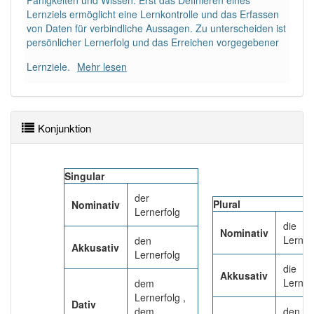
Fähigkeiten und Wissen. Erst das Definieren eines
99% unserer Spielapp-Nutzer haben den Artikel
Lernziels ermöglicht eine Lernkontrolle und das Erfassen
korrekt erraten.
von Daten für verbindliche Aussagen. Zu unterscheiden ist
persönlicher Lernerfolg und das Erreichen vorgegebener
Lernziele.
Mehr lesen
Konjunktion
Singular
der
Plural
Nominativ
Lernerfolg
die
Nominativ
Lerner
den
Akkusativ
Lernerfolg
die
Akkusativ
Lerner
dem
Lernerfolg ,
Dativ
dem
den