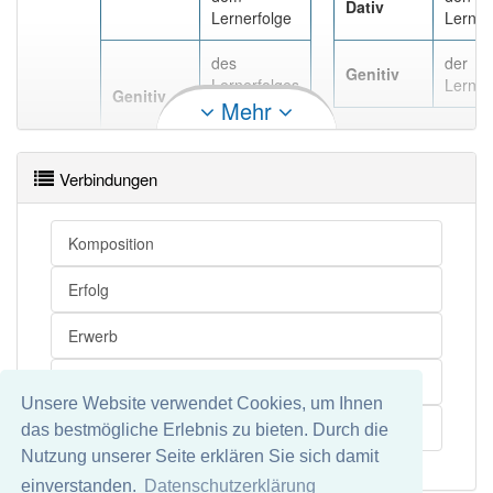
Dativ
Lernerfolge
Lerner
des
der
Genitiv
Lernerfolges
Lerner
Genitiv
Mehr
, des
Lernerfolgs
Verbindungen
Komposition
Erfolg
Erwerb
Inbegriff
Unsere Website verwendet Cookies, um Ihnen
Lernziel
das bestmögliche Erlebnis zu bieten. Durch die
Nutzung unserer Seite erklären Sie sich damit
einverstanden.
Datenschutzerklärung