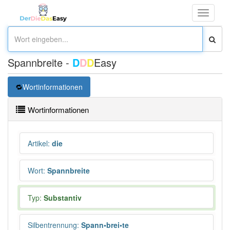
Toggle
navigati
Spannbreite -
D
D
D
Easy
Wortinformationen
Wortinformationen
Artikel
:
die
Wort
:
Spannbreite
Typ:
Substantiv
Silbentrennung
:
Spann•brei•te