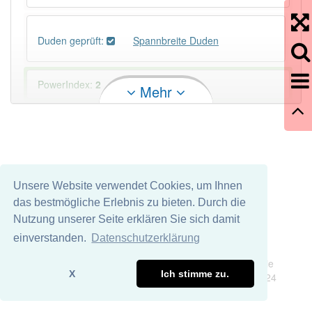
Duden geprüft:
Spannbreite Duden
PowerIndex:
2
Mehr
Häufigkeit: 2 von 10
Wörter mit Endung
-spannbreite
: 1
Unsere Website verwendet Cookies, um Ihnen
Wörter mit Endung
-spannbreite
aber mit einem
das bestmögliche Erlebnis zu bieten. Durch die
anderen Artikel
die
: 0
Nutzung unserer Seite erklären Sie sich damit
einverstanden.
Datenschutzerklärung
84% unserer Spielapp-Nutzer haben den Artikel
Impressum
Datenschutz
korrekt erraten.
Wir übernehmen keine Garantie und keine Haftung für die
X
Ich stimme zu.
Richtigkeit und Vollständigkeit dieser Seite. DDDEasy 2024