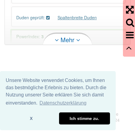
Duden geprüft:
Spaltenbreite Duden
PowerIndex:
3
Mehr
Häufigkeit: 2 von 10
Wörter mit Endung
-spaltenbreite
: 1
Unsere Website verwendet Cookies, um Ihnen
Wörter mit Endung
-spaltenbreite
aber mit einem
das bestmögliche Erlebnis zu bieten. Durch die
anderen Artikel
die
: 0
Nutzung unserer Seite erklären Sie sich damit
einverstanden.
Datenschutzerklärung
96% unserer Spielapp-Nutzer haben den Artikel
Impressum
Datenschutz
korrekt erraten.
Wir übernehmen keine Garantie und keine Haftung für die
X
Ich stimme zu.
Richtigkeit und Vollständigkeit dieser Seite. DDDEasy 2024