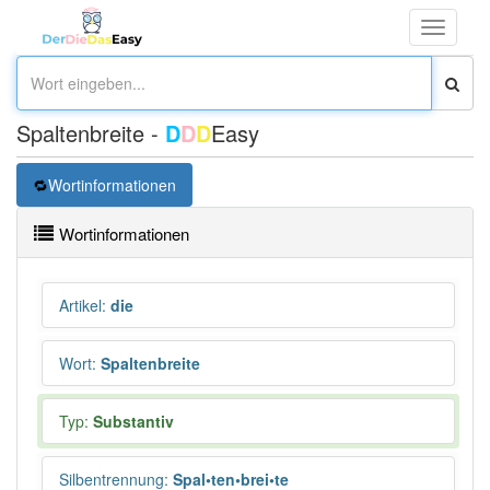
Toggle
navigati
Spaltenbreite -
D
D
D
Easy
Wortinformationen
Wortinformationen
Artikel
:
die
Wort
:
Spaltenbreite
Typ:
Substantiv
Silbentrennung
:
Spal•ten•brei•te