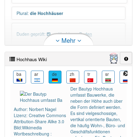
Plural
:
die Hochhäuser
Duden geprüft:
Hochhaus Duden
Mehr
Hochhaus Wiktionary
Hochhaus Wiki
PowerIndex:
19
bs
ba
ar
de
zh
tr
sr
ru
Häufigkeit: 6 von 10
Der Bautyp Hochhaus
umfasst Bauwerke, die
Wörter mit Endung
-hochhaus
: 2
neben der Höhe auch über
die Form definiert werden.
Author: Norbert Nagel
Es sind vielgeschossige,
Lizenz: Creative Commons
Wörter mit Endung
-hochhaus
aber mit einem
vertikal orientierte Bauten,
Attribution-Share Alike 3.0
anderen Artikel
das
: 0
die häufig Wohn-, Büro- und
Bild:Wikimedia
Geschäftsfunktionen
Wortbeschreibung :