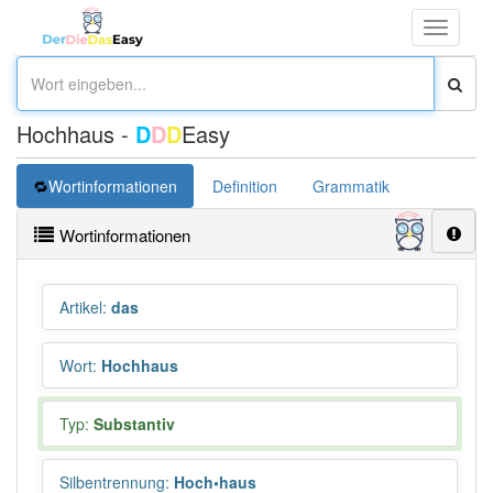
Toggle
navigati
Hochhaus -
D
D
D
Easy
Wortinformationen
Definition
Grammatik
Synonym
Wortinformationen
Artikel
:
das
Wort
:
Hochhaus
Typ:
Substantiv
Silbentrennung
:
Hoch•haus