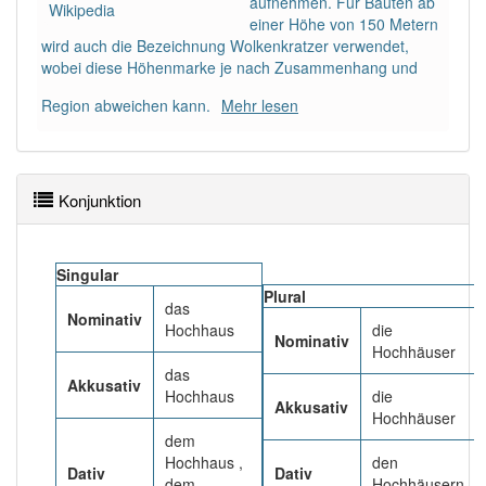
aufnehmen. Für Bauten ab
90% unserer Spielapp-Nutzer haben den Artikel
Wikipedia
einer Höhe von 150 Metern
korrekt erraten.
wird auch die Bezeichnung Wolkenkratzer verwendet,
wobei diese Höhenmarke je nach Zusammenhang und
Region abweichen kann.
Mehr lesen
Konjunktion
Singular
Plural
das
Nominativ
Hochhaus
die
Nominativ
Hochhäuser
das
Akkusativ
Hochhaus
die
Akkusativ
Hochhäuser
dem
Hochhaus ,
den
Dativ
Dativ
dem
Hochhäusern