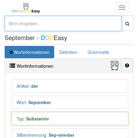
Toggle
navigati
September -
D
D
D
Easy
Wortinformationen
Definition
Grammatik
Synonym
Wortinformationen
Artikel
:
der
Wort
:
September
Typ:
Substantiv
Silbentrennung
:
Sep•tem•ber