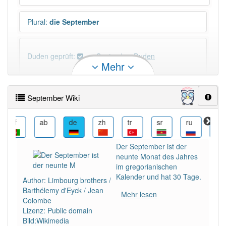
Plural
:
die September
Duden geprüft:
September Duden
Mehr
September Wiktionary
September Wiki
PowerIndex:
9
af
ab
de
zh
tr
sr
ru
ro
Häufigkeit: 8 von 10
Der September ist der
neunte Monat des Jahres
Wörter mit Endung
-september
: 1
im gregorianischen
Kalender und hat 30 Tage.
Author: Limbourg brothers /
Barthélemy d'Eyck / Jean
Wörter mit Endung
-september
aber mit einem
Mehr lesen
Colombe
anderen Artikel
der
: 0
Lizenz: Public domain
Bild:Wikimedia