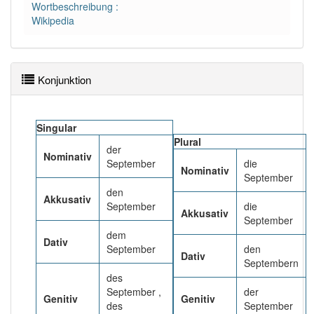
90% unserer Spielapp-Nutzer haben den Artikel
Wortbeschreibung :
korrekt erraten.
Wikipedia
Konjunktion
Singular
Plural
der
Nominativ
September
die
Nominativ
September
den
Akkusativ
September
die
Akkusativ
September
dem
Dativ
September
den
Dativ
Septembern
des
September ,
der
Genitiv
Genitiv
des
September