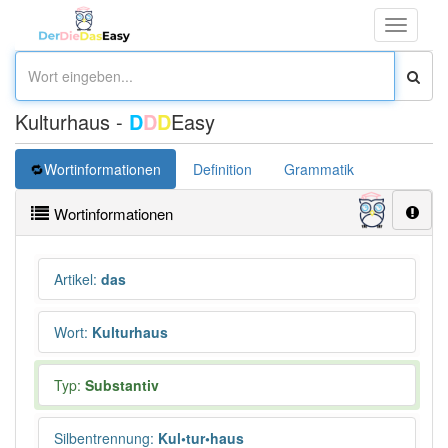
Toggle
navigati
Kulturhaus -
D
D
D
Easy
Wortinformationen
Definition
Grammatik
Übersetz
Wortinformationen
Artikel
:
das
Wort
:
Kulturhaus
Typ:
Substantiv
Silbentrennung
:
Kul•tur•haus