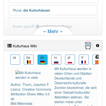
Plural
:
die Kulturhäuser
Duden geprüft:
Kulturhaus Duden
Mehr
Kulturhaus Wiktionary
Kulturhaus Wiki
PowerIndex:
9
eo
cs
be
de
ru
pl
fr
es
Häufigkeit: 4 von 10
Mit Kulturhaus werden in
vielen Orten und Städten
Wörter mit Endung
-kulturhaus
: 2
Deutschlands und
Österreichs kulturelle
Author: Thurn, Joachim F.
Zentren bezeichnet, die sich
Lizenz: Creative Commons
Wörter mit Endung
-kulturhaus
aber mit einem
einer Vielzahl kultureller
Attribution-Share Alike 3.0
anderen Artikel
das
: 0
Aktivitäten widmen. Sie
de
stehen meist unter
Bild:Wikimedia