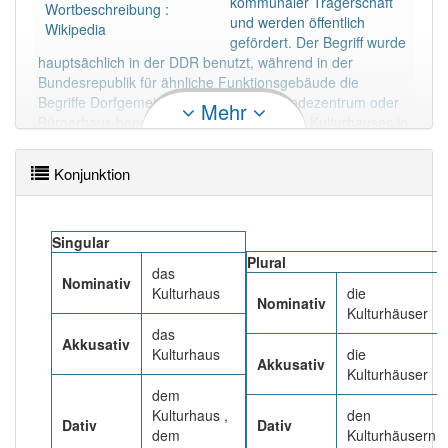
kommunaler Trägerschaft
85% unserer Spielapp-Nutzer haben den Artikel
Wortbeschreibung :
und werden öffentlich
korrekt erraten.
Wikipedia
gefördert. Der Begriff wurde
hauptsächlich in der DDR benutzt, während in der
Bundesrepublik für ähnliche Funktionsgebäude die
Begriffe Dorfgemeinschaftshaus, Gemeindezentrum oder
Mehr
Bürgerhaus benutzt wurden. Vorläufer des Kulturhauses in
Deutschland sind die seit Ende des 19. Jahrhunderts in
der Arbeiterbewegung entstandenen Volkshäuser.
Konjunktion
Mehr lesen
Singular
Plural
das
Nominativ
Kulturhaus
die
Nominativ
Kulturhäuser
das
Akkusativ
Kulturhaus
die
Akkusativ
Kulturhäuser
dem
Kulturhaus ,
den
Dativ
Dativ
dem
Kulturhäusern