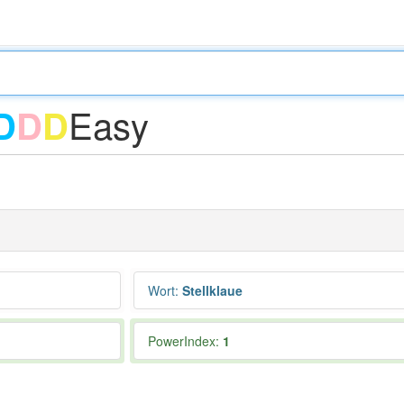
Easy
D
D
D
Wort
:
Stellklaue
PowerIndex:
1