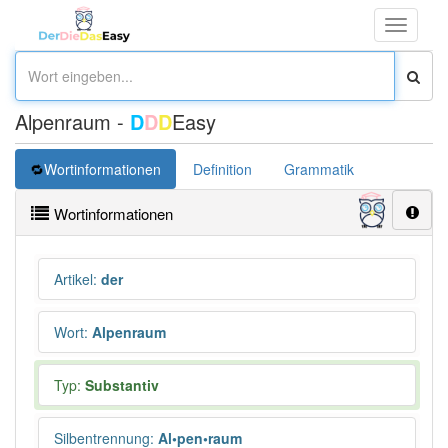
Toggle
navigati
Alpenraum -
D
D
D
Easy
Wortinformationen
Definition
Grammatik
Übersetz
Wortinformationen
Artikel
:
der
Wort
:
Alpenraum
Typ:
Substantiv
Silbentrennung
:
Al•pen•raum