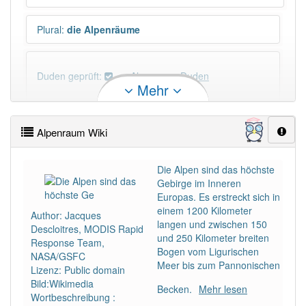
Plural
:
die Alpenräume
Duden geprüft:
Alpenraum Duden
Mehr
Alpenraum Wiktionary
Alpenraum Wiki
×
Das Wort Alpenraum ist eine Ausnahme.
Wörter, die mit "-
um
" enden, haben fast immer
Die Alpen sind das höchste
Artikel:
das
.
Gebirge im Inneren
Europas. Es erstreckt sich in
einem 1200 Kilometer
Author: Jacques
DER:
505
Ausnahmen
langen und zwischen 150
Beispiele
Descloitres, MODIS Rapid
und 250 Kilometer breiten
Response Team,
Bogen vom Ligurischen
DIE:
22
Ausnahmen
NASA/GSFC
Beispiele
Meer bis zum Pannonischen
Lizenz: Public domain
DAS:
1 814
Bild:Wikimedia
Becken.
Mehr lesen
Wortbeschreibung :