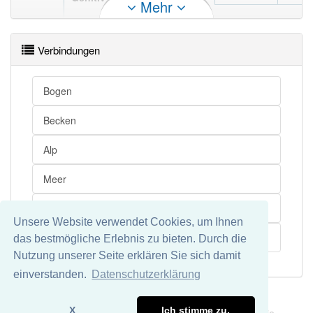
Mehr
des
Alpenraumes
Verbindungen
Bogen
Becken
Alp
Meer
Kilometer
Unsere Website verwendet Cookies, um Ihnen
Gebirge
das bestmögliche Erlebnis zu bieten. Durch die
Nutzung unserer Seite erklären Sie sich damit
einverstanden.
Datenschutzerklärung
Impressum
Datenschutz
X
Ich stimme zu.