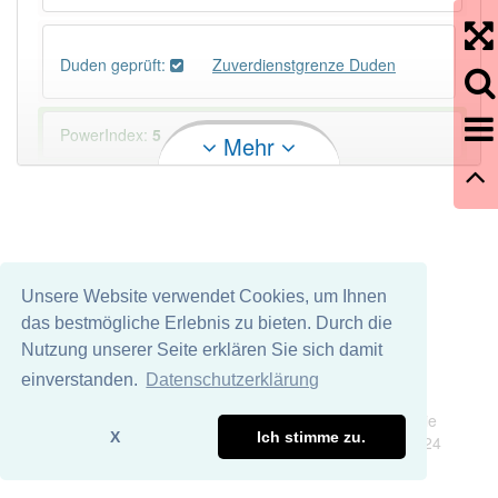
Duden geprüft:
Zuverdienstgrenze Duden
PowerIndex:
5
Mehr
Häufigkeit: 4 von 10
Wörter mit Endung
-zuverdienstgrenze
: 1
Unsere Website verwendet Cookies, um Ihnen
Wörter mit Endung
-zuverdienstgrenze
aber mit
das bestmögliche Erlebnis zu bieten. Durch die
einem anderen Artikel
die
: 0
Nutzung unserer Seite erklären Sie sich damit
einverstanden.
Datenschutzerklärung
Das Wort wird häufig verwendet im Bereich
Impressum
Datenschutz
Steuerwesen
Wir übernehmen keine Garantie und keine Haftung für die
X
Ich stimme zu.
Richtigkeit und Vollständigkeit dieser Seite. DDDEasy 2024
98% unserer Spielapp-Nutzer haben den Artikel
korrekt erraten.