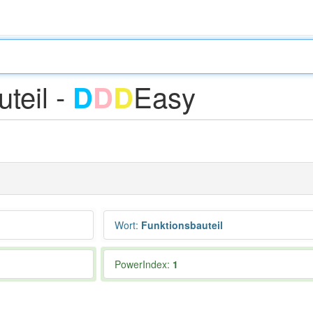
teil -
Easy
D
D
D
Wort
:
Funktionsbauteil
PowerIndex:
1