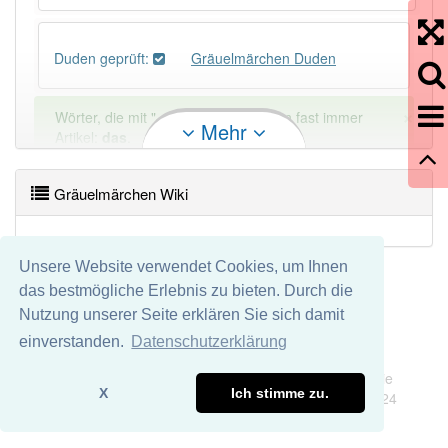
Duden geprüft:
Gräuelmärchen Duden
×
Wörter, die mit "-
chen
" enden, haben fast immer
Mehr
Artikel:
das
.
Gräuelmärchen Wiki
DER:
156
Ausnahmen
Beispiele
DIE:
31
Ausnahmen
Beispiele
Unsere Website verwendet Cookies, um Ihnen
das bestmögliche Erlebnis zu bieten. Durch die
DAS:
1 284
Nutzung unserer Seite erklären Sie sich damit
PowerIndex:
5
einverstanden.
Datenschutzerklärung
Impressum
Datenschutz
Wir übernehmen keine Garantie und keine Haftung für die
Häufigkeit: 2 von 10
X
Ich stimme zu.
Richtigkeit und Vollständigkeit dieser Seite. DDDEasy 2024
Wörter mit Endung
-gräuelmärchen
: 1