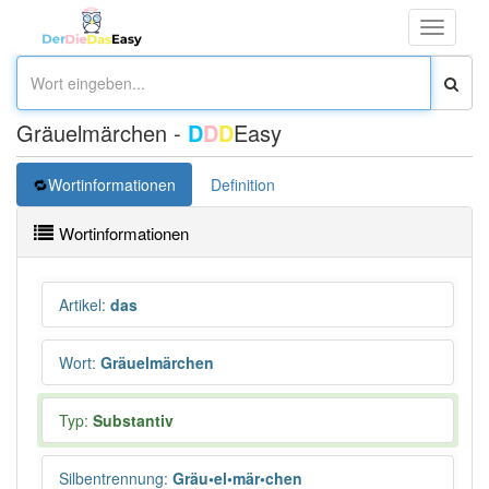
Toggle
navigati
Gräuelmärchen -
D
D
D
Easy
Wortinformationen
Definition
Wortinformationen
Artikel
:
das
Wort
:
Gräuelmärchen
Typ:
Substantiv
Silbentrennung
:
Gräu•el•mär•chen