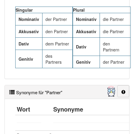
Singular
Plural
Häufigkeit: 8 von 10
Nominativ
der Partner
Nominativ
die Partner
Wörter mit Endung
-partner
: 37
Akkusativ
den Partner
Akkusativ
die Partner
Dativ
dem Partner
den
Wörter mit Endung
-partner
aber mit einem anderen
Dativ
Partnern
Artikel
der
: 0
des
Genitiv
Partners
Genitiv
der Partner
82% unserer Spielapp-Nutzer haben den Artikel
korrekt erraten.
Synonyme für "Partner"
Wort
Synonyme