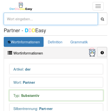
Toggle
navigati
Partner -
D
D
D
Easy
Wortinformationen
Definition
Grammatik
Synonym
Wortinformationen
Artikel
:
der
Wort
:
Partner
Typ:
Substantiv
Silbentrennung
:
Part•ner