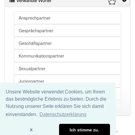
Verwandte Wörter
Partner
Göttergatte (spöttisch)
Partner
(jemandes) Kerl
Ansprechpartner
Gesprächspartner
Partner
Sozius
Geschäftspartner
Partner
Gesellschafter
Kommunikationspartner
Partner
Teilhaber
Sexualpartner
Partner
Beteiligter
Partner
Teilnehmer
Juniorpartner
Unsere Website verwendet Cookies, um Ihnen
Tanzpartner
das bestmögliche Erlebnis zu bieten. Durch die
Partner
Mitinhaber
Kooperationspartner
Nutzung unserer Seite erklären Sie sich damit
Mehr
Partner
Co.
einverstanden.
Datenschutzerklärung
Interviewpartner
Partner
Compagnon
Impressum
Datenschutz
X
Ich stimme zu.
Wir übernehmen keine Garantie und keine Haftung für die
Koalitionspartner