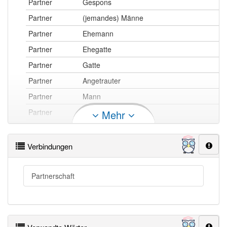
Partner
Gespons
Partner
(jemandes) Männe
Partner
Ehemann
Partner
Ehegatte
Partner
Gatte
Partner
Angetrauter
Partner
Mann
Partner
Gemahl
Mehr
Partner
bessere Hälfte
Partner
Mustergatte (leicht ironisch)
Verbindungen
Partner
(jemandes) Alter
Partner
Lebensgefährte
Partnerschaft
Partner
Ehepartner
Partner
Ehegespons
Partner
(jemandes) Macker